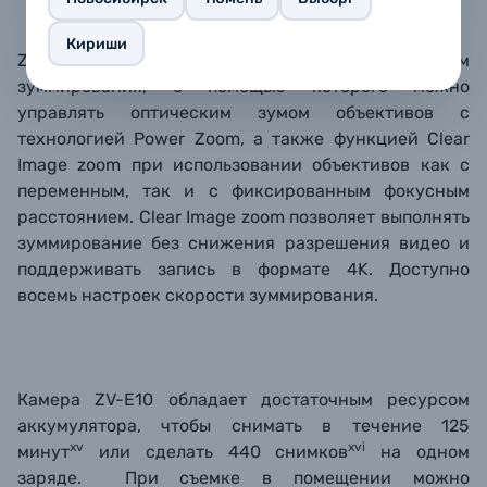
Кириши
ZV-E10 оснащена уникальным рычажком
зуммирования, с помощью которого можно
управлять оптическим зумом объективов с
технологией Power Zoom, а также функцией Clear
Image zoom при использовании объективов как с
переменным, так и с фиксированным фокусным
расстоянием. Clear Image zoom позволяет выполнять
зуммирование без снижения разрешения видео и
поддерживать запись в формате 4K. Доступно
восемь настроек скорости зуммирования.
Камера ZV-E10 обладает достаточным ресурсом
аккумулятора, чтобы снимать в течение 125
xv
xvi
минут
или сделать 440 снимков
на одном
заряде. При съемке в помещении можно