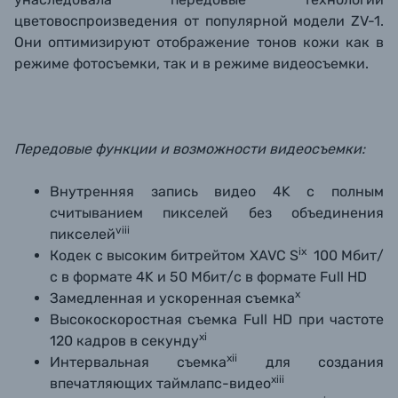
цветовоспроизведения от популярной модели ZV-1.
Они оптимизируют отображение тонов кожи как в
режиме фотосъемки, так и в режиме видеосъемки.
Передовые функции и возможности видеосъемки:
Внутренняя запись видео 4K с полным
считыванием пикселей без объединения
viii
пикселей
ix
Кодек с высоким битрейтом XAVC S
100 Мбит/
с в формате 4K и 50 Мбит/с в формате Full HD
x
Замедленная и ускоренная съемка
Высокоскоростная съемка Full HD при частоте
xi
120 кадров в секунду
xii
Интервальная съемка
для создания
xiii
впечатляющих таймлапс-видео