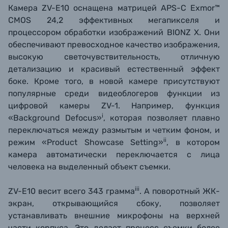
Камера ZV-E10 оснащена матрицей APS-C Exmor™
CMOS 24,2 эффективных мегапикселя и
процессором обработки изображений BIONZ X. Они
обеспечивают превосходное качество изображения,
высокую светочувствительность, отличную
детализацию и красивый естественный эффект
боке. Кроме того, в новой камере присутствуют
популярные среди видеоблогеров функции из
цифровой камеры ZV-1. Например, функция
i
«Background Defocus»
, которая позволяет плавно
переключаться между размытым и четким фоном, и
ii
режим «Product Showcase Setting»
, в котором
камера автоматически переключается с лица
человека на выделенный объект съемки.
iii
ZV-E10 весит всего 343 грамма
. А поворотный ЖК-
экран, открывающийся сбоку, позволяет
устанавливать внешние микрофоны на верхней
части корпуса. Это делает процесс съемки более