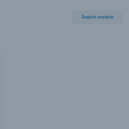
Задать вопрос
мся с
ных.