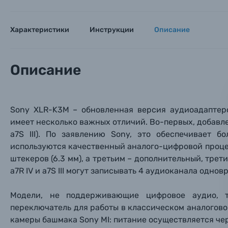
Поя
Поя
Поя
Мы пос
Мы пос
Мы пос
Видеокамеры
Характеристики
Инструкции
Описание
Объективы для фотоаппаратов
Имя и
Имя и
Имя и
Описание
Заказ 
Вспышки для фотоаппаратов
Тема 
Тема 
Тема 
Оставьте
Sony XLR-K3M – обновленная версия аудиоадаптер
Аксессуары для фото и видеокамер
Вами с 9:
имеет несколько важных отличий. Во-первых, добавле
a7S III). По заявлению Sony, это обеспечивает 
Оптические приборы
Номер
Номер
Номер
используются качественный аналого-цифровой проце
Имя*
штекеров (6.3 мм), а третьим – дополнительный, трет
a7R IV и a7S III могут записывать 4 аудиоканала однов
Электроника
Ваш в
Ваш в
Ваш в
Номер т
Модели, не поддерживающие цифровое аудио, т
Материалы
переключатель для работы в классическом аналогов
камеры башмака Sony MI: питание осуществляется че
Нажимая