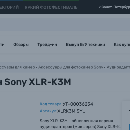
ЕКТОРИЙ
ЯРКИЙ ФОТОФЕСТИВАЛЬ
Санкт-Петербур
ти
Обзоры
Трейд-ин
Выкуп Б/У техники
Как куп
ссуары для камер
Аксессуары для фотокамер Sony
Аудиоадапт
н Sony XLR-K3M
УТ-00036254
Код товара:
XLRK3M.SYU
Артикул:
Sony XLR-K3M – обновленная версия
аудиоадаптеров (микшеров) Sony XLR-K,