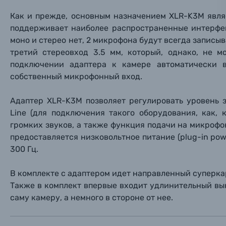
Осветительное оборудование
Как и прежде, основным назначением XLR-K3M явля
поддерживает наиболее распространенные интерфе
Фоторамки
моно и стерео нет, 2 микрофона будут всегда записыв
третий стереовход 3.5 мм, который, однако, не 
Прик
Прик
Прик
Фотоальбомы
подключении адаптера к камере автоматически 
Нажи
Нажи
Нажи
собственный микрофонный вход.
Книги о фотографии, альбомы известных фот
Адаптер XLR-K3M позволяет регулировать уровень 
Line (для подключения такого оборудования, как, 
Солнцезащитные очки
громких звуков, а также функция подачи на микрофон
предоставляется низковольтное питание (plug-in pow
Б/У фототехника (Комиссионные товары)
300 Гц.
В комплекте с адаптером идет направленный супер
Уценённые товары
Также в комплект впервые входит удлинительный вы
саму камеру, а немного в стороне от нее.