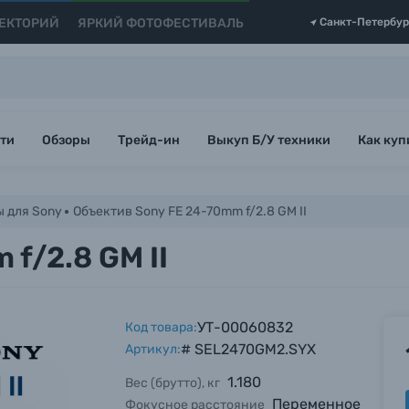
ЕКТОРИЙ
ЯРКИЙ ФОТОФЕСТИВАЛЬ
Санкт-Петербур
ти
Обзоры
Трейд-ин
Выкуп Б/У техники
Как куп
 для Sony
Объектив Sony FE 24-70mm f/2.8 GM II
f/2.8 GM II
УТ-00060832
Код товара:
# SEL2470GM2.SYX
Артикул:
1.180
Вес (брутто), кг
Переменное
Фокусное расстояние