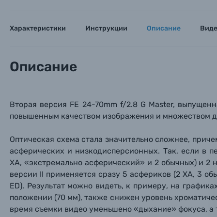
Цифровые фотоаппараты
Характеристики
Инструкции
Описание
Вид
Пленочные фотоаппараты
Фотокамеры моментальной печати
Поя
Поя
Поя
Описание
Мы пос
Мы пос
Мы пос
Видеокамеры
Вторая версия
FE 24-70mm f/2.8 G Master, выпущен
Объективы для фотоаппаратов
повышенным качеством изображения и множеством д
Имя и
Имя и
Имя и
Заказ 
Оптическая схема стала значительно сложнее, приче
Вспышки для фотоаппаратов
асферических и низкодисперсионных. Так, если в п
Тема 
Тема 
Тема 
XA
, «экстремально асферический»
и 2 обычных) и 2 
Оставьте
Аксессуары для фото и видеокамер
версии II применяется сразу 5 асфериков (2 XA, 3 об
Вами с 9:
ED). Результат можно видеть, к примеру, на график
Оптические приборы
положении (70 мм), также снижен уровень хроматиче
Номер
Номер
Номер
время съемки видео уменьшено «дыхание» фокуса, а 
Имя*