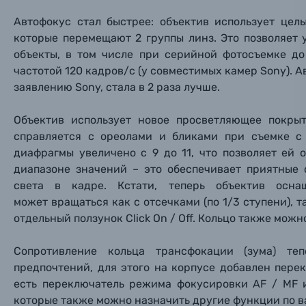
Электроника
Автофокус стал быстрее: объектив использует цел
Ваш в
Ваш в
Ваш в
которые перемещают 2 группы линз. Это позволяет
Номер т
Материалы
объекты, в том числе при серийной фотосъемке д
частотой 120 кадров/с (у совместимых камер Sony).
Нажимая
заявлению Sony, стала в 2 раза лучше.
Осветительное оборудование
Объектив использует новое просветляющее покрыт
Фоторамки
справляется с ореолами и бликами при съемке с
диафрагмы увеличено с 9 до 11, что позволяет ей 
Прик
Прик
Прик
Фотоальбомы
диапазоне значений – это обеспечивает приятные
света в кадре. Кстати, теперь объектив осна
Нажи
Нажи
Нажи
может вращаться как с отсечками (по 1/3 ступени), т
Книги о фотографии, альбомы известных фот
отдельный ползунок Click On / Off. Кольцо также мо
Солнцезащитные очки
Сопротивление кольца трансфокации (зума) т
предпочтений, для этого на корпусе добавлен перек
Б/У фототехника (Комиссионные товары)
есть переключатель режима фокусировки AF / MF и
которые также можно назначить другие функции по в