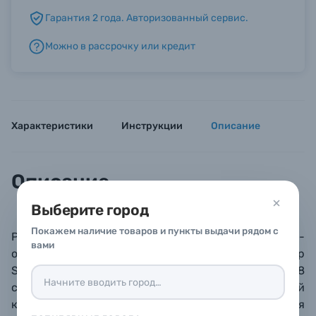
Гарантия 2 года. Авторизованный сервис.
Б/У фототехника (Комиссионные товары)
Можно в рассрочку или кредит
Уценённые товары
Характеристики
Инструкции
Описание
Описание
Выберите город
Покажем наличие товаров и пункты выдачи рядом с
Резкий и контрастный сверхширокоугольный зум-
вами
объектив для полнокадровых беззеркальных камер
Sony с байонетом E. Высокая светосила f/2.8
сочетается с малым весом и относительной
компактностью (по сравнению с линзами для