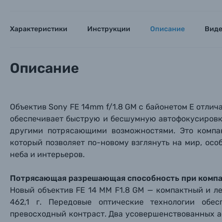
Характеристики
Инструкции
Описание
Вид
Описание
Объектив Sony FE 14mm f/1.8 GM с байонетом E отл
обеспечивает быструю и бесшумную автофокусировку
другими потрясающими возможностями. Это компа
который позволяет по-новому взглянуть на мир, осо
Каталог товаров
неба и интерьеров.
Цифровые фотоаппараты
Потрясающая разрешающая способность при компак
Новый объектив FE 14 ММ F1.8 GM — компактный и лег
Пленочные фотоаппараты
462,1 г. Передовые оптические технологии об
превосходный контраст. Два усовершенствованных а