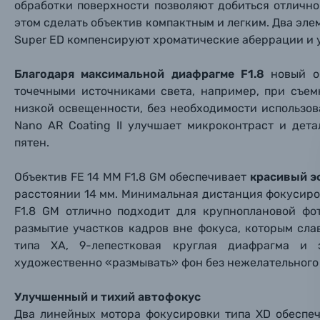
обработки поверхности позволяют добиться отлично
Фотокамеры моментальной печати
Поя
Поя
Поя
этом сделать объектив компактным и легким. Два эл
Super ED компенсируют хроматические аберрации и 
Мы пос
Мы пос
Мы пос
Видеокамеры
Благодаря максимальной диафрагме F1.8
новый о
Объективы для фотоаппаратов
точечными источниками света, например, при съем
Имя и
Имя и
Имя и
низкой освещенности, без необходимости использо
Nano AR Coating II улучшает микроконтраст и де
Заказ 
Вспышки для фотоаппаратов
пятен.
Тема 
Тема 
Тема 
Оставьте
Аксессуары для фото и видеокамер
Объектив FE 14 ММ F1.8 GM обеспечивает
красивый э
Вами с 9:
расстоянии 14 мм. Минимальная дистанция фокусиров
F1.8 GM отлично подходит для крупноплановой фо
Оптические приборы
Номер
Номер
Номер
размытие участков кадров вне фокуса, которым сла
Имя*
типа XA, 9-лепестковая круглая диафрагма и 
Электроника
художественно «размывать» фон без нежелательного
Ваш в
Ваш в
Ваш в
Номер т
Материалы
Улучшенный и тихий автофокус
Два линейных мотора фокусировки типа XD обеспе