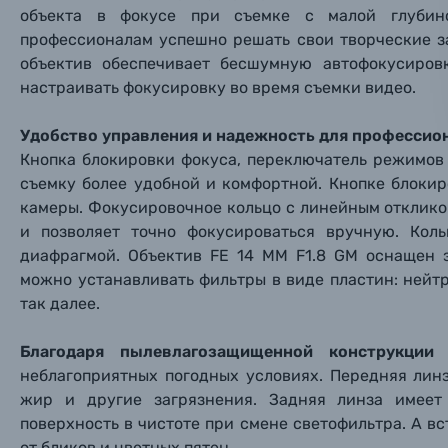
Нажимая
объекта в фокусе при съемке с малой глубино
Осветительное оборудование
профессионалам успешно решать свои творческие з
объектив обеспечивает бесшумную автофокусиров
Фоторамки
настраивать фокусировку во время съемки видео.
Прик
Прик
Прик
Фотоальбомы
Удобство управления и надежность для профессио
Кнопка блокировки фокуса, переключатель режимов
Нажи
Нажи
Нажи
съемку более удобной и комфортной. Кнопке блоки
Книги о фотографии, альбомы известных фот
камеры. Фокусировочное кольцо с линейным откликом
и позволяет точно фокусироваться вручную. Кол
Солнцезащитные очки
диафрагмой. Объектив FE 14 ММ F1.8 GM оснащен 
можно устанавливать фильтры в виде пластин: ней
так далее.
Б/У фототехника (Комиссионные товары)
Благодаря пылевлагозащищенной конструкци
Уценённые товары
неблагоприятных погодных условиях. Передняя лин
жир и другие загрязнения. Задняя линза имеет
поверхность в чистоте при смене светофильтра. А 
от бликов и цветных пятен.