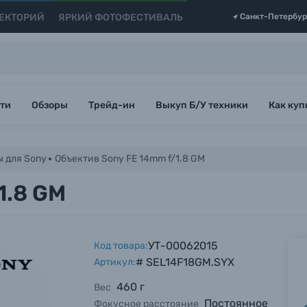
ЕКТОРИЙ
ЯРКИЙ ФОТОФЕСТИВАЛЬ
Санкт-Петербур
ти
Обзоры
Трейд-ин
Выкуп Б/У техники
Как куп
 для Sony
Объектив Sony FE 14mm f/1.8 GM
1.8 GM
УТ-00062015
Код товара:
# SEL14F18GM.SYX
Артикул:
460 г
Вес
Постоянное
Фокусное расстояние