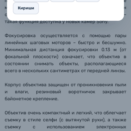
при изменении дистанции фокусировки) также
минимизирован. Он может быть полностью устранен
Кириши
с помощью дополнительной цифровой коррекции –
такая функция доступна у новых камер Sony.
Фокусировка осуществляется с помощью пары
линейных шаговых моторов – быстро и бесшумно.
Минимальная дистанция фокусировки 0.13 м (от
фокальной плоскости) означает, что объектив в
состоянии снимать объекты, располагающиеся
всего в нескольких сантиметрах от передней линзы.
Корпус объектива защищен от проникновения пыли
и влаги, резиновый воротничок закрывает
байонетное крепление.
Объектив очень компактный и легкий, что облегчает
съемку в стиле селфи (с вытянутой руки), а также
съемку с использованием электронных