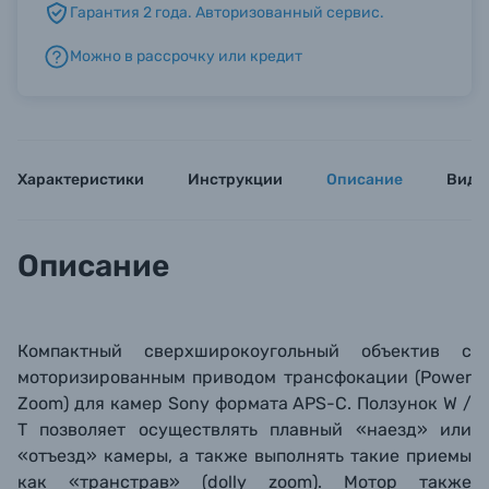
Гарантия 2 года. Авторизованный сервис.
Можно в рассрочку или кредит
Б/У фототехника (Комиссионные товары)
Уценённые товары
Характеристики
Инструкции
Описание
Виде
Описание
Компактный сверхширокоугольный
объектив
с
моторизированным приводом трансфокации (Power
Zoom) для камер Sony формата APS-C. Ползунок W /
T позволяет осуществлять плавный «наезд» или
«отъезд» камеры, а также выполнять такие приемы
как «транстрав» (dolly zoom). Мотор также