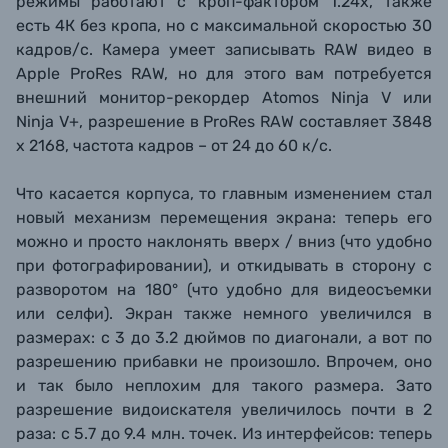
режимы работают с кроп-фактором 1.24х, также
есть 4К без кропа, но с максимальной скоростью 30
кадров/с. Камера умеет записывать RAW видео в
Apple ProRes RAW, но для этого вам потребуется
внешний монитор-рекордер Atomos Ninja V или
Ninja V+,
разрешение в
ProRes
RAW составляет
3848
x 2168, частота кадров – от 24 до 60 к/с.
Что касается корпуса, то главным изменением стал
новый механизм перемещения экрана: теперь его
можно и просто наклонять вверх / вниз (что удобно
при фотографировании), и откидывать в сторону с
разворотом на 180° (что удобно для видеосъемки
или селфи). Экран также немного увеличился в
размерах: с 3 до 3.2 дюймов по диагонали, а вот по
разрешению прибавки не произошло. Впрочем, оно
и так было неплохим для такого размера. Зато
разрешение видоискателя увеличилось почти в 2
раза: с 5.7 до 9.4 млн. точек. Из интерфейсов: теперь