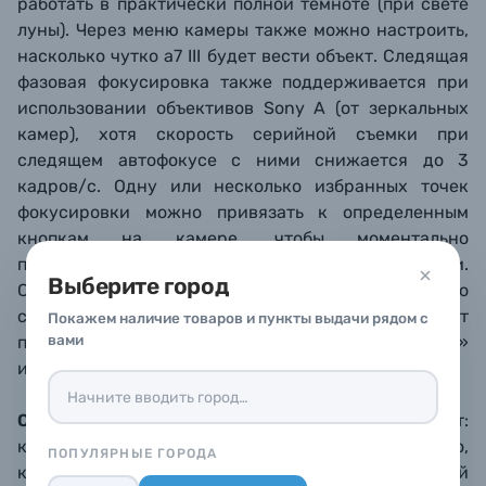
работать в практически полной темноте (при свете
луны). Через меню камеры также можно настроить,
насколько чутко a7 III будет вести объект. Следящая
фазовая фокусировка также поддерживается при
использовании объективов Sony A (от зеркальных
камер), хотя скорость серийной съемки при
следящем автофокусе с ними снижается до 3
кадров/с. Одну или несколько избранных точек
фокусировки можно привязать к определенным
кнопкам на камере, чтобы моментально
переключаться на них при необходимости.
Выберите город
Суммируя все сказанное про автофокус можно
сказать, что в этой области a7 III располагает
Покажем наличие товаров и пункты выдачи рядом с
вами
профессиональным функционалом безо всяких «но»
и «если».
Скорость серийной съемки
a7 III также впечатляет:
камера делает
до 10 кадров/с
, независимо от того,
ПОПУЛЯРНЫЕ ГОРОДА
какой тип затвора используется, обычный