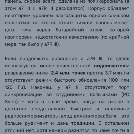
панель, скорее всего, сделана из поликарбоната (в
этом a7 III и a7R III расходятся). Корпус обладает
некоторым уровнем влагозащиты, однако слишком
полагаться на это не стоит: нижняя панель может
дать течь через батарейный отсек, который
изолирован недостаточно качественно (по крайней
мере, так было у a7R III).
Если продолжать сравнение с a7R III, то здесь
используется менее качественный
видоискатель
:
разрешение ниже (
2.4 млн. точек
против 3.7 млн.) и
отсутствует режим быстрого обновления (100 или
120 Гц). Наконец, у a7 III отсутствует порт
синхронизации со студийными вспышками (PC
Sync) – хотя в наше время, когда на рынке в
достатке представлены быстрые и надежные
радиосинхронизаторы, вход для синхрокабеля - это
больше рудимент и дань традиции. В остальном
отличий нет, хотя камеры разнятся по цене почти в