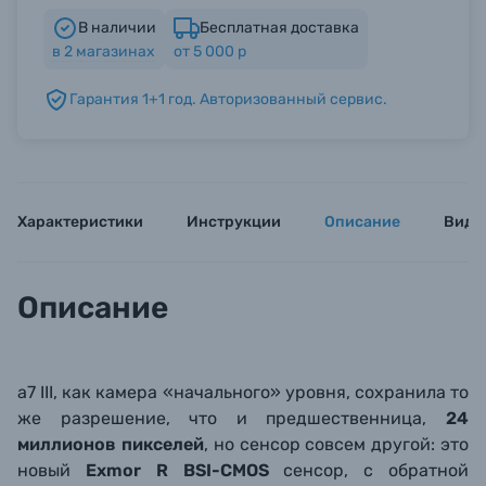
В наличии
Бесплатная доставка
в
2
магазинах
от 5 000 р
Б/У фототехника (Комиссионные товары)
Гарантия 1+1 год. Авторизованный сервис.
Уценённые товары
Характеристики
Инструкции
Описание
Виде
Описание
a7 III, как камера «начального» уровня, сохранила то
же разрешение, что и предшественница,
24
миллионов пикселей
, но сенсор совсем другой: это
новый
Exmor R BSI-CMOS
сенсор, с обратной