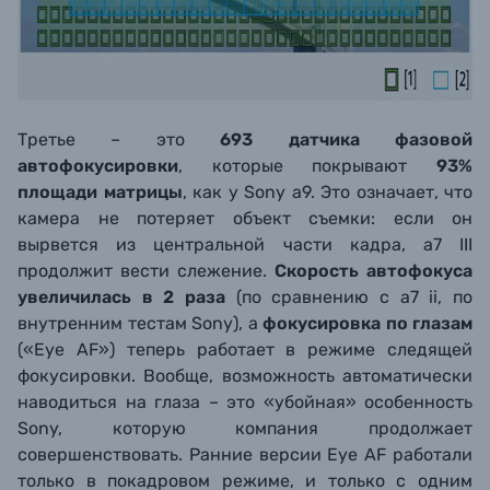
Третье – это
693 датчика фазовой
автофокусировки
, которые покрывают
93%
площади матрицы
, как у Sony a9. Это означает, что
камера не потеряет объект съемки: если он
вырвется из центральной части кадра, a7 III
продолжит вести слежение.
Скорость автофокуса
увеличилась в 2 раза
(по сравнению с a7 ii, по
внутренним тестам Sony), а
фокусировка по глазам
(«Eye AF») теперь работает в режиме следящей
фокусировки. Вообще, возможность автоматически
наводиться на глаза – это «убойная» особенность
Sony, которую компания продолжает
совершенствовать. Ранние версии Eye AF работали
только в покадровом режиме, и только с одним