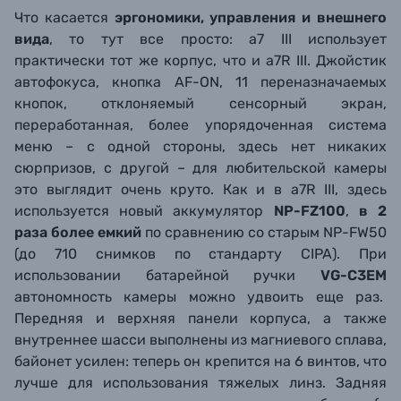
Что касается
эргономики, управления и внешнего
вида
, то тут все просто: a7 III использует
практически тот же корпус, что и a7R III. Джойстик
автофокуса, кнопка AF-ON, 11 переназначаемых
кнопок, отклоняемый сенсорный экран,
переработанная, более упорядоченная система
меню – с одной стороны, здесь нет никаких
сюрпризов, с другой – для любительской камеры
это выглядит очень круто. Как и в a7R III, здесь
используется новый аккумулятор
NP-FZ100
,
в 2
раза более емкий
по сравнению со старым NP-FW50
(до 710 снимков по стандарту CIPA). При
использовании батарейной ручки
VG-C3EM
автономность камеры можно удвоить еще раз.
Передняя и верхняя панели корпуса, а также
внутреннее шасси выполнены из магниевого сплава,
байонет усилен: теперь он крепится на 6 винтов, что
лучше для использования тяжелых линз. Задняя