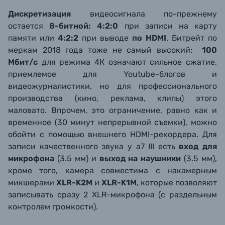
Дискретизация
видеосигнала по-прежнему
остается
8-битной: 4:2:0
при записи на карту
памяти или
4:2:2
при выводе
по HDMI
. Битрейт по
меркам 2018 года тоже не самый высокий:
100
Мбит/с
для режима 4К означают сильное сжатие,
приемлемое для Youtube-блогов и
видеожурналистики, но для профессионального
производства (кино, реклама, клипы) этого
маловато. Впрочем, это ограничение, равно как и
временное (30 минут непрерывной съемки), можно
обойти с помощью внешнего HDMI-рекордера. Для
записи качественного звука у a7 III есть
вход для
микрофона
(3.5 мм) и
выход на наушники
(3.5 мм),
кроме того, камера совместима с накамерным
микшерами
XLR-K2M
и
XLR-K1M
, которые позволяют
записывать сразу 2 XLR-микрофона (с раздельным
контролем громкости).