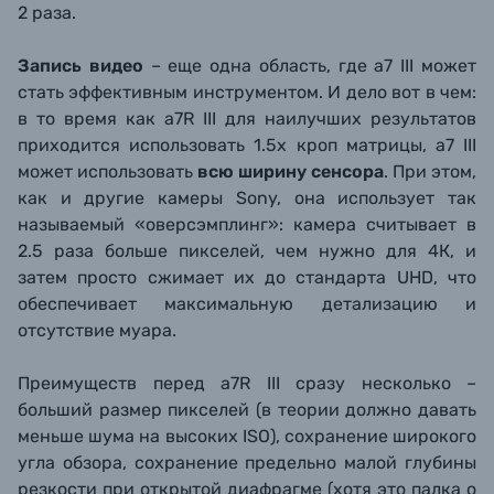
2 раза.
Запись видео
– еще одна область, где a7 III может
стать эффективным инструментом. И дело вот в чем:
в то время как a7R III для наилучших результатов
приходится использовать 1.5х кроп матрицы, а7 III
может использовать
всю ширину сенсора
. При этом,
как и другие камеры Sony, она использует так
называемый «оверсэмплинг»: камера считывает в
2.5 раза больше пикселей, чем нужно для 4К, и
затем просто сжимает их до стандарта UHD, что
обеспечивает максимальную детализацию и
отсутствие муара.
Преимуществ перед a7R III сразу несколько –
больший размер пикселей (в теории должно давать
меньше шума на высоких ISO), сохранение широкого
угла обзора, сохранение предельно малой глубины
резкости при открытой диафрагме (хотя это палка о