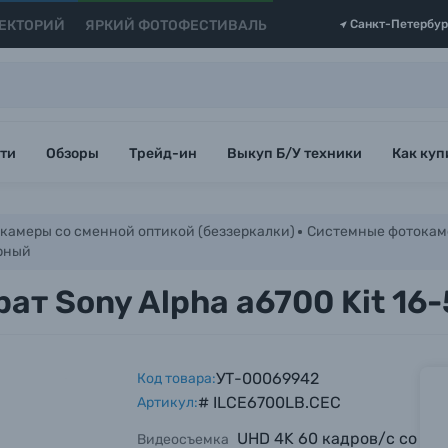
ЕКТОРИЙ
ЯРКИЙ ФОТОФЕСТИВАЛЬ
Санкт-Петербур
ти
Обзоры
Трейд-ин
Выкуп Б/У техники
Как куп
камеры со сменной оптикой (беззеркалки)
Системные фотокам
ерный
ат Sony Alpha a6700 Kit 16
УТ-00069942
Код товара:
# ILCE6700LB.CEC
Артикул:
UHD 4K 60 кадров/с со
Видеосъемка