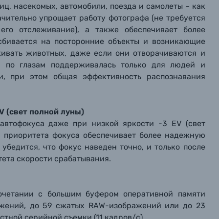
ц, насекомых, автомобили, поезда и самолеты – как
ачительно упрощает работу фотографа (не требуется
 его отслеживание), а также обеспечивает более
сбивается на посторонние объекты и возникающие
живать животных, даже если они отворачиваются и
а по глазам поддерживалась только для людей и
и, при этом общая эффективность распознавания
V (свет полной луны)
автофокуса даже при низкой яркости -3 EV (свет
им приоритета фокуса обеспечивает более надежную
убедится, что фокус наведен точно, и только после
тета скорости срабатывания.
очетании с большим буфером оперативной памяти
ажений, до 59 сжатых RAW-изображений или до 23
тной серийной съемки (11 кадров/с).