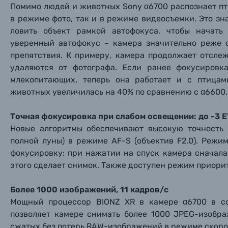
Уценённые товары
Помимо людей и животных Sony α6700 распознает пти
в режиме фото, так и в режиме видеосъемки. Это зн
ловить объект рамкой автофокуса, чтобы начать
уверенный автофокус – камера значительно реже 
препятствия. К примеру, камера продолжает отсле
удаляются от фотографа. Если ранее фокусировк
млекопитающих, теперь она работает и с птицам
животных увеличилась на 40% по сравнению с α6600.
Точная фокусировка при слабом освещении: до -3 E
Новые алгоритмы обеспечивают высокую точность 
полной луны) в режиме AF-S (объектив F2.0). Реж
фокусировку: при нажатии на спуск камера сначала 
этого сделает снимок. Также доступен режим приори
Более 1000 изображений, 11 кадров/с
Мощный процессор BIONZ XR в камере α6700 в с
позволяет камере снимать более 1000 JPEG-изобр
сжатых без потерь RAW-изображений в режиме скорос