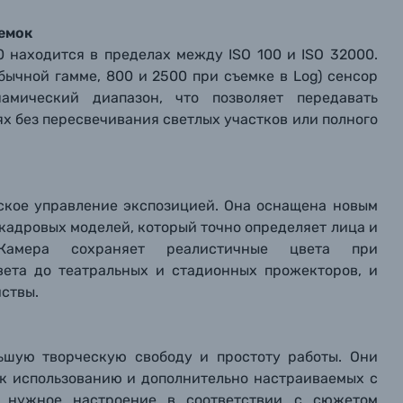
емок
 находится в пределах между ISO 100 и ISO 32000.
обычной гамме, 800 и 2500 при съемке в Log) сенсор
амический диапазон, что позволяет передавать
х без пересвечивания светлых участков или полного
ское управление экспозицией. Она оснащена новым
кадровых моделей, который точно определяет лица и
Камера сохраняет реалистичные цвета при
вета до театральных и стадионных прожекторов, и
иствы.
льшую творческую свободу и простоту работы. Они
 к использованию и дополнительно настраиваемых с
ь нужное настроение в соответствии с сюжетом