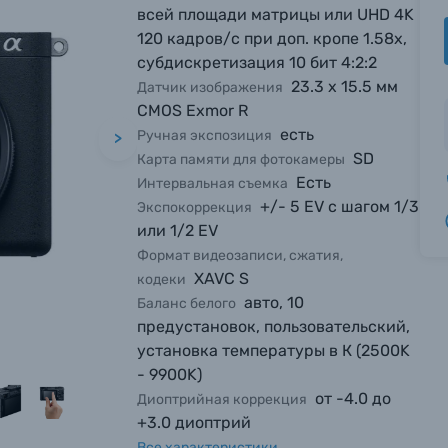
всей площади матрицы или UHD 4K
120 кадров/с при доп. кропе 1.58х,
субдискретизация 10 бит 4:2:2
23.3 х 15.5 мм
Датчик изображения
CMOS Exmor R
есть
Ручная экспозиция
>
SD
Карта памяти для фотокамеры
Есть
Интервальная съемка
+/- 5 EV с шагом 1/3
Экспокоррекция
или 1/2 EV
Формат видеозаписи, сжатия,
XAVC S
кодеки
авто, 10
Баланс белого
предустановок, пользовательский,
установка температуры в К (2500K
- 9900K)
от -4.0 до
Диоптрийная коррекция
+3.0 диоптрий
Все характеристики