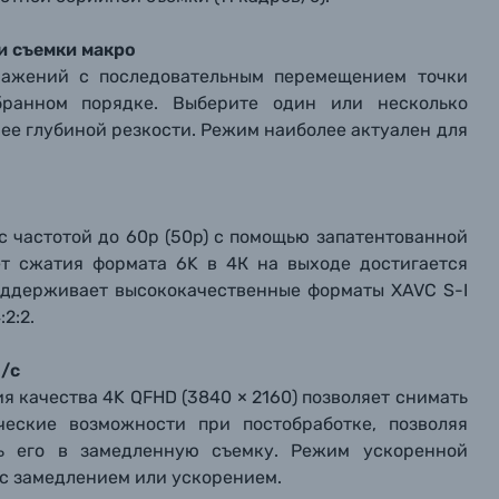
и съемки макро
ражений с последовательным перемещением точки
ранном порядке. Выберите один или несколько
ее глубиной резкости. Режим наиболее актуален для
 с частотой до 60p (50p) с помощью запатентованной
ет сжатия формата 6K в 4К на выходе достигается
поддерживает высококачественные форматы XAVC S-I
2:2.
в/с
я качества 4K QFHD (3840 × 2160) позволяет снимать
ческие возможности при постобработке, позволяя
ть его в замедленную съемку. Режим ускоренной
 с замедлением или ускорением.