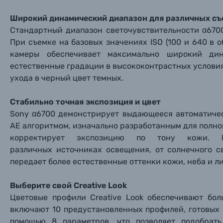
Широкий динамический диапазон для различных съ
Стандартный диапазон светочувствительности α6700
При съемке на базовых значениях ISO (100 и 640 в 
камеры обеспечивает максимально широкий дин
естественные градации в высококонтрастных условия
ухода в черный цвет темных.
Стабильно точная экспозиция и цвет
Sony α6700 демонстрирует выдающееся автоматиче
AE алгоритмом, изначально разработанным для полно
корректирует экспозицию по тону кожи. 
различных источниках освещения, от солнечного с
передает более естественные оттенки кожи, неба и л
Выберите свой Creative Look
Каталог товаров
Цветовые профили Creative Look обеспечивают бо
включают 10 предустановленных профилей, готовых
Цифровые фотоаппараты
помощью 8 параметров, что позволяет подобрат