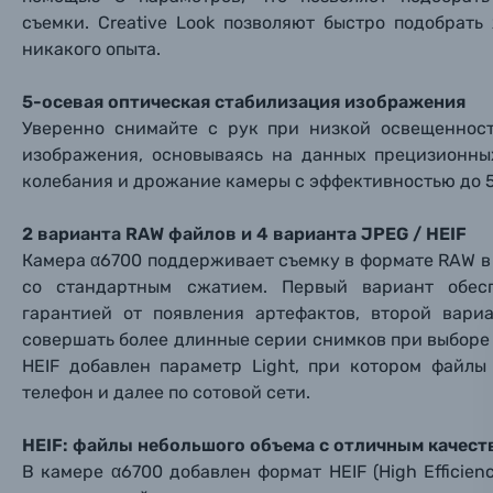
съемки. Creative Look позволяют быстро подобрат
Пленочные фотоаппараты
никакого опыта.
5-осевая оптическая стабилизация изображения
Фотокамеры моментальной печати
Поя
Поя
Поя
Уверенно снимайте с рук при низкой освещенност
изображения, основываясь на данных прецизионны
Мы пос
Мы пос
Мы пос
Видеокамеры
колебания и дрожание камеры с эффективностью до 
2 варианта RAW файлов и 4 варианта JPEG / HEIF
Объективы для фотоаппаратов
Имя и
Имя и
Имя и
Камера α6700 поддерживает съемку в формате RAW в дв
со стандартным сжатием. Первый вариант обес
Заказ 
Вспышки для фотоаппаратов
гарантией от появления артефактов, второй вари
Тема 
Тема 
Тема 
совершать более длинные серии снимков при выборе
Оставьте
Аксессуары для фото и видеокамер
HEIF добавлен параметр Light, при котором файл
Вами с 9:
телефон и далее по сотовой сети.
Оптические приборы
Номер
Номер
Номер
HEIF: файлы небольшого объема с отличным качест
Имя*
В камере α6700 добавлен формат HEIF (High Efficien
Электроника