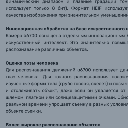
динамический диапазон и плавные градации тон
использует только 8 бит). Формат HEIF использ
Ваш в
Ваш в
Ваш в
Номер т
Материалы
качества изображения при значительном уменьшении
Нажимая
Инновационная обработка на базе искусственного 
Осветительное оборудование
Камера α6700 оснащена отдельным инновационным A
искусственный интеллект. Это значительно повыш
Фоторамки
распознавание различных объектов.
Прик
Прик
Прик
Оценка позы человека
Фотоальбомы
Для распознавания движений α6700 использует дан
Нажи
Нажи
Нажи
глаз человека. Для точного распознавания полож
Книги о фотографии, альбомы известных фот
изученные формы тела (грубо говоря, скелет) и позы 
и отслеживать объект, даже если он удаляется от
Солнцезащитные очки
шлемом, платком или солнцезащитными очками. Обн
реальном времени упрощает съемку в разных условия
объекте съемки.
Б/У фототехника (Комиссионные товары)
Более широкое распознавание объектов