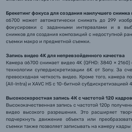
Брекетинг фокуса для создания наилучшего снимка 
α6700 может автоматически снимать до 299 изоб
фокусировки с заданными интервалами и в выб
снимков для создания композиций с недоступной ран
съемки макро и предметной съемки.
Запись видео 4K для непревзойденного качества
Камера α6700 снимает видео 4K (QFHD: 3840 × 2160)
технологии супердискретизации 6K от Sony. За сч
превосходная четкость видео. Кроме того, камера 
(All-Intra) и XAVC HS с 10-битной субдискретизацией 4:
Высокоскоростная запись 4К с частотой 120 кадро
Высококачественная запись с частотой 120p получени
видео высокого разрешения. Это расширяет твор
подчеркнуть движение объекта или преобразова
съемки также позволяет записывать на камеру кадры