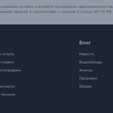
Отправить вопрос
Отправить вопрос
Отправить вопрос
указанных на сайте, уточняйте технические характеристики тов
личной офертой в соответствии с пунктом 2 статьи 437 ГК РФ
Блог
и оплата
Новости
и сервис
Видеообзоры
фотографами
Анонсы
Прошивки
ые карты
Обзоры
 техники