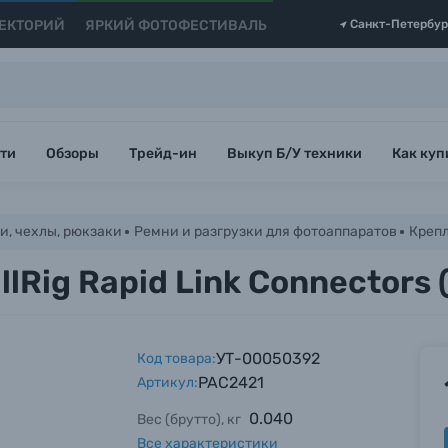
ЕКТОРИЙ
ЯРКИЙ ФОТОФЕСТИВАЛЬ
Санкт-Петербур
ти
Обзоры
Трейд-ин
Выкуп Б/У техники
Как куп
и, чехлы, рюкзаки
Ремни и разгрузки для фотоаппаратов
Крепл
lRig Rapid Link Connectors
УТ-00050392
Код товара:
PAC2421
Артикул:
0.040
Вес (брутто), кг
Все характеристики