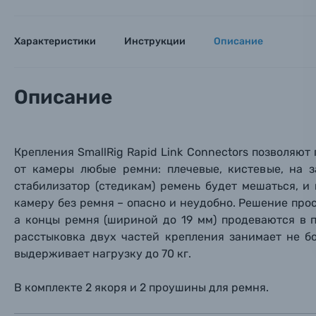
Аксессуары для фото и видеокамер
Вами с 9:
Характеристики
Инструкции
Описание
Оптические приборы
Номер
Номер
Номер
Имя*
Электроника
Описание
Ваш в
Ваш в
Ваш в
Номер т
Материалы
Крепления SmallRig Rapid Link Connectors позволяю
Нажимая
Осветительное оборудование
от камеры любые ремни: плечевые, кистев
ые,
на з
стабилизатор (стедикам) ремень будет мешаться, и
камеру без ремня – опасно и неудобно. Решение про
Фоторамки
а концы ремня (шириной до 19 мм) продеваются в 
расстыковка двух частей крепления занимает не б
Прик
Прик
Прик
Фотоальбомы
выдерживает нагрузку до 70 кг.
Нажи
Нажи
Нажи
Книги о фотографии, альбомы известных фот
В комплекте 2 якоря и 2 проушины для ремня.