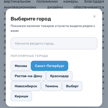
вертикальном положении камеры. Благодаря
инновационному дизайну обеспечивается
устойчивость, быстрота работы, а также свободное
Выберите город
подключение кабелей и вращение монитора
камеры. Площадка совме
стима с головками системы
Покажем наличие товаров и пункты выдачи рядом с
Arca Swiss и Manfrotto RC2
. В основании н
ожки
вами
пре
дусмотрено несколько резьбовых гнезд 1/4" и
3/8", что позволяет повернуть ее в сторону и
присоединить боковую рукоятку, когда вы ведете
съемку с рук.
ПОПУЛЯРНЫЕ ГОРОДА
Нижняя площадка фиксируется на камере в 2
Москва
Санкт-Петербург
точках, что исключает ее смещение. При этом
Ростов-на-Дону
Краснодар
сохраняется доступ к батарейному отсеку для
замены аккумуляторов. Также имеется кнопка PUSH
Новосибирск
Тюмень
Выборг
для отсоединения объектива. В основании
площадки с помощью магнита зафиксирован ключ-
Кириши
мультитул: шлицевая отвертка + шестигранник.