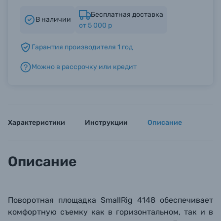
Бесплатная доставка
В наличии
от 5 000 р
Б/У фототехника (Комиссионные товары)
Гарантия производителя 1 год
Уценённые товары
Можно в рассрочку или кредит
Характеристики
Инструкции
Описание
Описание
Поворотная площадка SmallRig 4148 обеспечивает
комфортную съемку как в горизонтальном, так и в