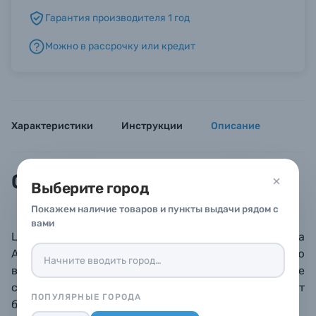
Гарантия производителя 1 год
Б/У фототехника (Комиссионные товары)
Можно в рассрочку или кредит
Уценённые товары
Характеристики
Инструкции
Описание
Описание
Выберите город
Покажем наличие товаров и пункты выдачи рядом с
вами
L-образная
площадка
SmallRig
3660
для Sony Alpha
A1 / A7S III / A7 IV
крепится к камере с помощью
винта 1/4"-20. Боковая пластина и основание
совместимы с головками Arca Swiss, позволяют
ПОПУЛЯРНЫЕ ГОРОДА
быстро переключаться между съемкой в ​​