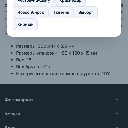
Ростов-на-Дону
Краснодар
сравнению со стандартными. Коннекторы
также
сделаны максимально компактными, чтобы не
Новосибирск
Тюмень
Выборг
мешать подключению проводов в соседние гнезда
Кириши
камеры.
В комплекте идет сам кабель и кабельная
стяжка-липучка.
Размеры: 350 х 17 х 8.5 мм
Размеры упаковки: 100 х 100 х 15 мм
Вес: 18 г
Вес брутто: 31 г
Материал оплетки: термополиуретан, ТПУ
Фотомаркет
Услуги
Блог