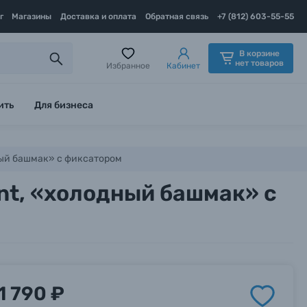
г
Магазины
Доставка и оплата
Обратная связь
+7 (812) 603-55-55
В корзине
нет товаров
Избранное
Кабинет
ить
Для бизнеса
одный башмак» с фиксатором
unt, «холодный башмак» с
1 790 ₽