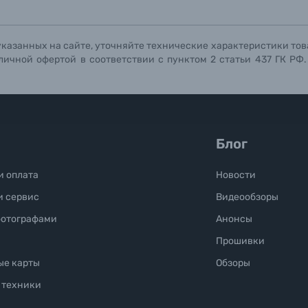
Отправить вопрос
Отправить вопрос
Отправить вопрос
указанных на сайте, уточняйте технические характеристики тов
личной офертой в соответствии с пунктом 2 статьи 437 ГК РФ
Блог
и оплата
Новости
и сервис
Видеообзоры
фотографами
Анонсы
Прошивки
ые карты
Обзоры
 техники