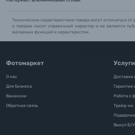
Солнцезащитные очки
Технические характеристики товара могут отличаться от 
о товарах носит справочный характер и не является пуб
Б/У фототехника (Комиссионные товары)
желаемых функций и характеристик.
Уценённые товары
Фотомаркет
Услуги
О нас
Доставка 
Для бизнеса
Гарантия 
Вакансии
Работа с 
Обратная связь
Трейд-ин
Подарочн
Выкуп Б/У