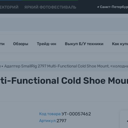
ЕКТОРИЙ
ЯРКИЙ ФОТОФЕСТИВАЛЬ
Санкт-Петербур
ти
Обзоры
Трейд-ин
Выкуп Б/У техники
Как куп
и
Адаптер SmallRig 2797 Multi-Functional Cold Shoe Mount, «хол
ti-Functional Cold Shoe Mo
УТ-00057462
Код товара:
2797
Артикул: