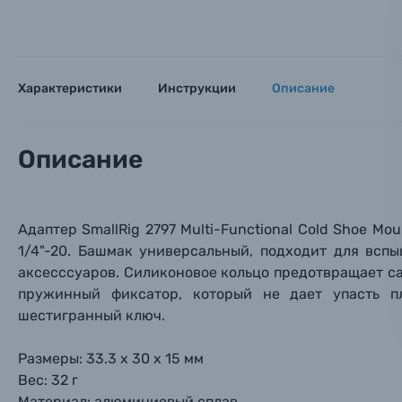
Оставьте
Аксессуары для фото и видеокамер
Вами с 9:
Оптические приборы
Номер
Номер
Номер
Характеристики
Инструкции
Описание
Имя*
Электроника
Описание
Ваш в
Ваш в
Ваш в
Номер т
Материалы
Нажимая
Адаптер
SmallRig 2797 Multi-Functional Cold Shoe M
Осветительное оборудование
1/4"-20.
Башмак универсальный, подходит для вспы
аксесссуаров.
Силиконовое кольцо предотвращает с
Фоторамки
пружинный фиксатор, который не дает упасть п
шестигранный ключ.
Прик
Прик
Прик
Фотоальбомы
Размеры: 33.3 х 30 х 15 мм
Нажи
Нажи
Нажи
Вес: 32 г
Книги о фотографии, альбомы известных фот
Материал: алюминиевый сплав.