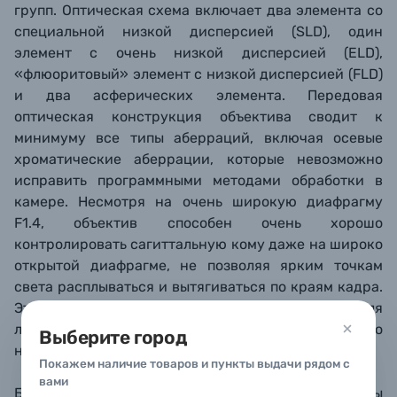
групп. Оптическая схема включает два элемента со
специальной низкой дисперсией (SLD), один
элемент с очень низкой дисперсией (ELD),
«флюоритовый» элемент с низкой дисперсией (FLD)
и два асферических элемента. Передовая
оптическая конструкция объектива сводит к
минимуму все типы аберраций, включая осевые
хроматические аберрации, которые невозможно
исправить программными методами обработки в
камере. Несмотря на очень широкую диафрагму
F1.4, объектив способен очень хорошо
контролировать сагиттальную кому даже на широко
открытой диафрагме, не позволяя ярким точкам
света расплываться и вытягиваться по краям кадра.
Это делает объектив особенно привлекательным для
любителей ночного пейзажа и фотографий ночного
Выберите город
неба.
Покажем наличие товаров и пункты выдачи рядом с
вами
Благодаря 11 закругленным лепесткам диафрагмы