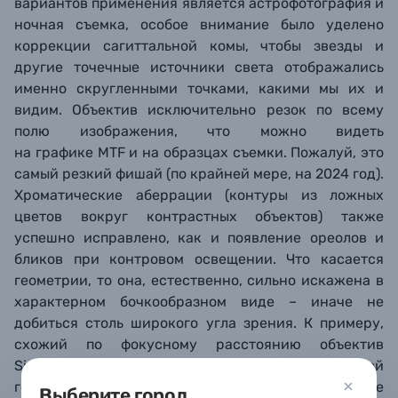
вариантов применения является астрофотография и
ночная съемка, особое внимание было уделено
коррекции сагиттальной комы, чтобы звезды и
другие точечные источники света отображались
именно скругленными точками, какими мы их и
видим. Объектив исключительно резок по всему
полю изображения, что можно видеть
на графике MTF и на образцах съемки. Пожалуй, это
самый резкий фишай (по крайней мере, на 2024 год).
Хроматические аберрации (контуры из ложных
цветов вокруг контрастных объектов) также
успешно исправлено, как и появление ореолов и
бликов при контровом освещении. Что касается
геометрии, то она, естественно, сильно искажена в
характерном бочкообразном виде – иначе не
добиться столь широкого угла зрения. К примеру,
схожий по фокусному расстоянию объектив
Sigma
14mm F1.4 DG DN Art (с исправленной
геометрией) имеет поле зрения всего 114.2° – не
Выберите город