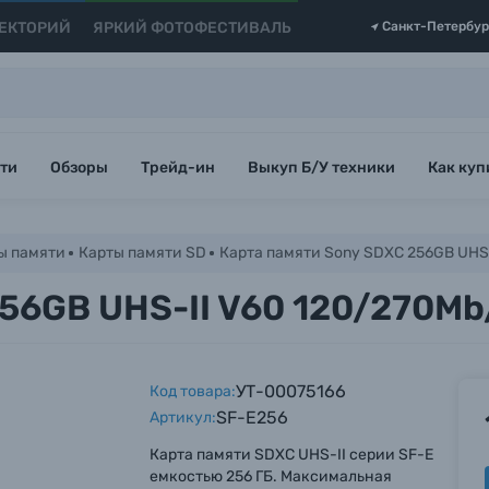
ЕКТОРИЙ
ЯРКИЙ ФОТОФЕСТИВАЛЬ
Санкт-Петербур
ти
Обзоры
Трейд-ин
Выкуп Б/У техники
Как куп
ы памяти
Карты памяти SD
Карта памяти Sony SDXC 256GB UHS-
56GB UHS-II V60 120/270Mb
УТ-00075166
Код товара:
SF-E256
Артикул:
Карта памяти SDXC UHS-II серии SF-E
емкостью 256 ГБ. Максимальная