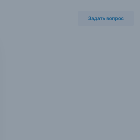
Задать вопрос
мся с
ных.