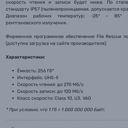
скорость чтения и записи будет ниже. По степ
Фоторамки
стандарту IP57 (пыленепроницаемая, допускается кра
Диапазон рабочих температур: -25° ~ 85° 
Прик
Прик
Прик
рентгеновского излучения.
Фотоальбомы
Нажи
Нажи
Нажи
Фирменное программное обеспечение File Rescue п
Книги о фотографии, альбомы известных фот
(доступна загрузка на сайте производителя).
Солнцезащитные очки
Характеристики:
Ёмкость: 256 Гб*
Б/У фототехника (Комиссионные товары)
Интерфейс: UHS-II
Скорость чтения: до 270 Мб/с
Уценённые товары
Скорость записи: до 120 Мб/с
Класс скорости: Class 10, U3, V60
* При условии, что 1 Гб = 1 000 000 000 байт.