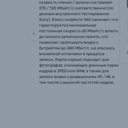
скорость чтения / записи составляет
270 / 120 Мбайт/с соответственно (по
данным внутреннего тестирования
Sony). Класс скорости V60 означает, что
гарантируется минимальная
постоянная скорость 60 Мбайт/с вплоть
>
до полного заполнения памяти, что
позволяет записывать видео с
битрейтом до 480 Мбит/с, не опасаясь
внезапной остановки в процессе
записи. Карта хорошо подходит для
фотографов, снимающих длинные серии
кадров в JPEG или RAW, а также для
записи видео с разрешением 4K / 6K, в
том числе с высокой частотой кадров.
вились вопросы?
вились вопросы?
вились вопросы?