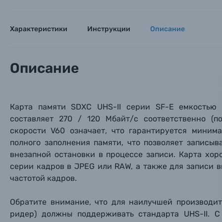
Мы пос
Мы пос
Мы пос
Видеокамеры
Характеристики
Инструкции
Описание
Объективы для фотоаппаратов
Имя и
Имя и
Имя и
Заказ 
Описание
Вспышки для фотоаппаратов
Тема 
Тема 
Тема 
Оставьте
Аксессуары для фото и видеокамер
Вами с 9:
Карта памяти SDXC UHS-II серии SF-E емкостью 
составляет 270 / 120 Мбайт/с соответственно (п
Оптические приборы
Номер
Номер
Номер
скорости V60 означает, что гарантируется миним
Имя*
полного заполнения памяти, что позволяет записыв
Электроника
внезапной остановки в процессе записи. Карта хо
серии кадров в JPEG или RAW, а также для записи в
Ваш в
Ваш в
Ваш в
Номер т
частотой кадров.
Материалы
Нажимая
Обратите внимание, что для наилучшей производит
Осветительное оборудование
ридер) должны поддерживать стандарта UHS-II. С