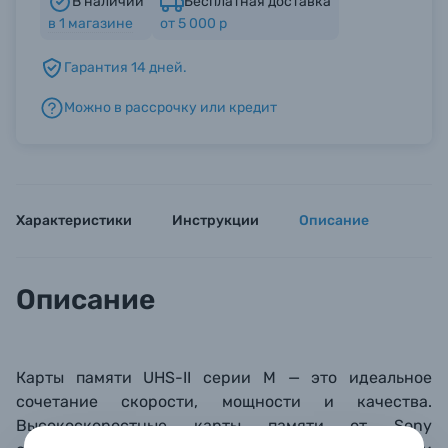
В наличии
Бесплатная доставка
в
1
магазине
от 5 000 р
Б/У фототехника (Комиссионные товары)
Гарантия 14 дней.
Можно в рассрочку или кредит
Уценённые товары
Характеристики
Инструкции
Описание
Описание
Карты памяти UHS-II серии M — это идеальное
сочетание скорости, мощности и качества.
Высокоскоростные карты памяти от Sony