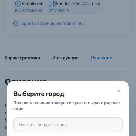
В наличии
Бесплатная доставка
в
3
магазинах
от 5 000 р
Б/У фототехника (Комиссионные товары)
Гарантия производителя 3 года
Уценённые товары
Характеристики
Инструкции
Описание
Описание
Выберите город
Покажем наличие товаров и пункты выдачи рядом с
Созданная для экстремальных условий, карта
вами
памяти Angelbird SDXC 1TB AV PRO MK2
V60 защищена от воды, ударов, рентгеновских
лучей, магнитов и высоких перепадов
температур. Встроенный переключатель защиты от