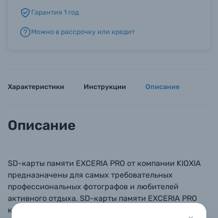
Гарантия 1 год
Б/У фототехника (Комиссионные товары)
Можно в рассрочку или кредит
Уценённые товары
Характеристики
Инструкции
Описание
Описание
SD-карты памяти EXCERIA PRO от компании KIOXIA
предназначены для самых требовательных
профессиональных фотографов и любителей
активного отдыха. SD-карты памяти EXCERIA PRO
класса скорости видео 90 (V90), оснащенные