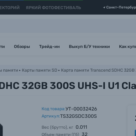
ЕКТОРИЙ
ЯРКИЙ ФОТОФЕСТИВАЛЬ
Санкт-Петербур
ти
Обзоры
Трейд-ин
Выкуп Б/У техники
Как куп
ы памяти
Карты памяти SD
Карта памяти Transcend SDHC 32GB 
DHC 32GB 300S UHS-I U1 Cl
УТ-00032426
Код товара:
TS32GSDC300S
Артикул:
0.011
Вес (брутто), кг
32
Объем памяти (Гб)