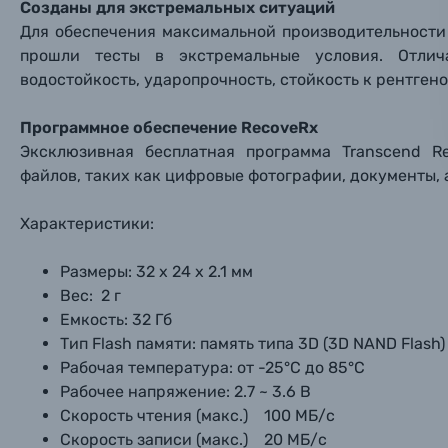
Созданы для экстремальных ситуаций
Для обеспечения максимальной производительности 
Нажимая
Осветительное оборудование
прошли тесты в экстремальные условия. Отлича
водостойкость, ударопрочность, стойкость к рентген
Фоторамки
Программное обеспечение RecoveRx
Прик
Прик
Прик
Эксклюзивная бесплатная программа Transcend R
Фотоальбомы
файлов, таких как цифровые фотографии, документы, 
Нажи
Нажи
Нажи
Книги о фотографии, альбомы известных фот
Характеристики:
Размеры: 32 x 24 х 2.1 мм
Солнцезащитные очки
Вес: 2 г
Емкость: 32 Гб
Б/У фототехника (Комиссионные товары)
Тип Flash памяти: память типа 3D (3D NAND Flash)
Рабочая температура: от -25°C до 85°C
Уценённые товары
Рабочее напряжение: 2.7 ~ 3.6 В
Скорость чтения (макс.) 100 MБ/с
Скорость записи (макс.) 20 MБ/с