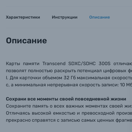
Фотокамеры моментальной печати
Поя
Поя
Поя
Характеристики
Инструкции
Описание
Мы пос
Мы пос
Мы пос
Видеокамеры
Описание
Объективы для фотоаппаратов
Имя и
Имя и
Имя и
Заказ 
Вспышки для фотоаппаратов
Карты памяти Transcend SDXC/SDHC 300S отличаю
Тема 
Тема 
Тема 
позволят полностью раскрыть потенциал цифровых 
Оставьте
I. Для карточки объемом 32 Гб максимальная скорост
Аксессуары для фото и видеокамер
Вами с 9:
с, а минимальная непрерывная скорость записи: 10 Мб
Оптические приборы
Номер
Номер
Номер
Сохрани все моменты своей повседневной жизни
Имя*
Сохраните память о всех важных моментах своей жи
Электроника
Отличаясь высокой емкостью и превосходной произ
прекрасно справятся с записью самых ценных фрагм
Ваш в
Ваш в
Ваш в
Номер т
Материалы