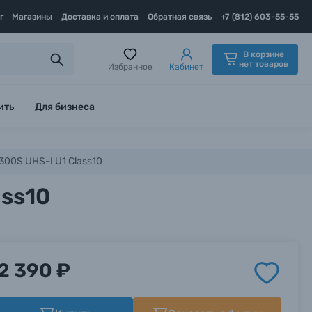
г
Магазины
Доставка и оплата
Обратная связь
+7 (812) 603-55-55
В корзине
нет товаров
Избранное
Кабинет
ить
Для бизнеса
300S UHS-I U1 Class10
ass10
2 390 ₽