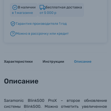
В наличии
Бесплатная доставка
в
1
магазине
от 5 000 р
Б/У фототехника (Комиссионные товары)
Гарантия производителя 1 год
Уценённые товары
Можно в рассрочку или кредит
Характеристики
Инструкции
Описание
Описание
Saramonic Blink500 ProX – второе обновление
системы
Blink500. Можно отметить увеличенное