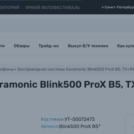
ЕКТОРИЙ
ЯРКИЙ ФОТОФЕСТИВАЛЬ
Санкт-Петербур
ти
Обзоры
Трейд-ин
Выкуп Б/У техники
Как куп
рофоны
Беспроводная система Saramonic Blink500 ProX B5, TX+RX
amonic Blink500 ProX B5, T
УТ-00072473
Код товара:
Blink500 ProX B5*
Артикул: