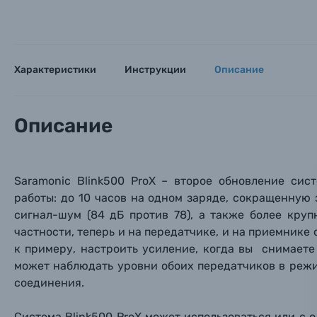
Пленочные фотоаппараты
Фотокамеры моментальной печати
Поя
Поя
Поя
Характеристики
Инструкции
Описание
Мы пос
Мы пос
Мы пос
Видеокамеры
Описание
Объективы для фотоаппаратов
Имя и
Имя и
Имя и
Заказ 
Вспышки для фотоаппаратов
Saramonic Blink500 ProX – второе обновление си
Тема 
Тема 
Тема 
работы: до 10 часов на одном заряде, сокращенную
Оставьте
Аксессуары для фото и видеокамер
сигнал-шум (84 дБ против 78
), а также
более круп
Вами с 9:
частности, теперь и на передатчике, и на приемнике 
к примеру, настроить усиление, когда
вы снимаете 
Оптические приборы
Номер
Номер
Номер
может наблюдать уровни обоих передатчиков в режи
Имя*
соединения.
Электроника
Система
Blink500 ProX может использоваться или с 