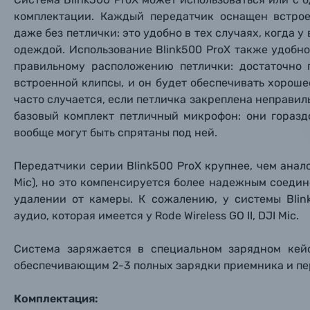
Ваш в
Ваш в
Ваш в
Номер т
Материалы
комплектации. Каждый передатчик оснащен встрое
даже без петлички: это удобно в тех случаях, когда у
Нажимая
одеждой. Использование
Blink500 ProX
также удобно
Осветительное оборудование
правильному расположению петлички: достаточно 
встроенной клипсы, и он будет обеспечивать хороше
Фоторамки
часто случается, если петличка закреплена неправиль
базовый комплект петличный микрофон: они горазд
Прик
Прик
Прик
вообще могут быть спрятаны под ней.
Фотоальбомы
Нажи
Нажи
Нажи
Передатчики серии Blink500 ProX крупнее, чем аналог
Книги о фотографии, альбомы известных фот
Mic), но это компенсируется более надежным соеди
удалении от камеры. К сожалению, у системы Blin
Солнцезащитные очки
аудио, которая имеется у Rode Wireless GO II, DJI Mic.
Система заряжается в специальном зарядном кей
Б/У фототехника (Комиссионные товары)
обеспечивающим 2-3 полных зарядки приемника и пер
Уценённые товары
Комплектация: