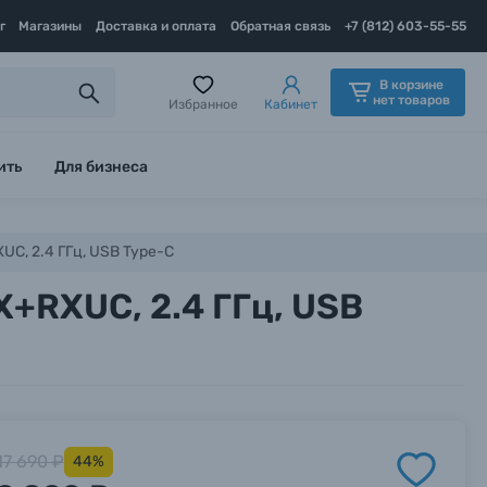
г
Магазины
Доставка и оплата
Обратная связь
+7 (812) 603-55-55
В корзине
нет товаров
Избранное
Кабинет
ить
Для бизнеса
UC, 2.4 ГГц, USB Type-C
X+RXUC, 2.4 ГГц, USB
17 690 ₽
44%