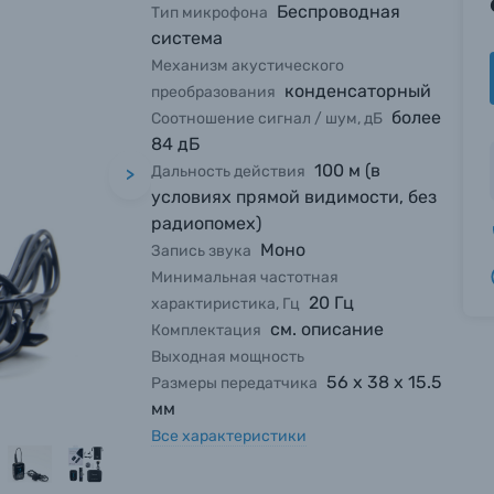
Беспроводная
Тип микрофона
система
Механизм акустического
конденсаторный
преобразования
более
Соотношение сигнал / шум, дБ
84 дБ
100 м (в
Дальность действия
>
условиях прямой видимости, без
радиопомех)
Моно
Запись звука
Минимальная частотная
20 Гц
характиристика, Гц
см. описание
Комплектация
Выходная мощность
56 х 38 х 15.5
Размеры передатчика
мм
Все характеристики