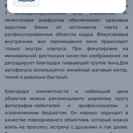
Кириши
благодарить оптическую схему с 2 асферическими и
1 низкодисперсионным (ED) элементом. 9-
лепестковая диафрагма обеспечивает красивые
округлые блики от источников света в
расфокусированных областях кадра. Фокусировка
внутренняя, все перемещения линз происходят
только внутри корпуса. При фокусировке на
минимальной дистанции качество изображения не
деградирует благодаря плавающей группе линз.Для
автофокуса используется линейный шаговый мотор,
тихий и довольно быстрый.
Благодаря компактности и небольшой цене
объектив можно рекомендовать широкому кругу
фотографов-любителей и профессионалам с
ограниченным бюджетом. Он хорошо подходит в
качестве повседневного объектива, который можно
взять на прогулку, встречу с друзьями и так далее.