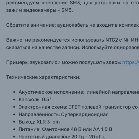
рекомендуем крепление SM3, для установки на сто
Электроника
зажим видеокамеры – SM5.
Ваш в
Ваш в
Ваш в
Номер т
Обратите внимание: аудиокабель не входит в комплек
Материалы
Нажимая
Важно: не рекомендуется использовать NTG2 с Ni-MH
Осветительное оборудование
сказаться на качестве записи. Используйте однораз
Фоторамки
Примеры звукозаписи можно послушать здесь:
https:
Прик
Прик
Прик
Технические характеристики:
Фотоальбомы
Нажи
Нажи
Нажи
Акустическое исполнение: линейной направленно
Книги о фотографии, альбомы известных фот
Капсюль: 0.5"
Электронная схема: JFET полевой транзистор 
Солнцезащитные очки
Направленность: Суперкардиоидная
Выход: XLR 3-pin
Питание: Фантомное 48 В или АА 1.5 В
Б/У фототехника (Комиссионные товары)
Частотный диапазон: 20 Гц - 20 кГц