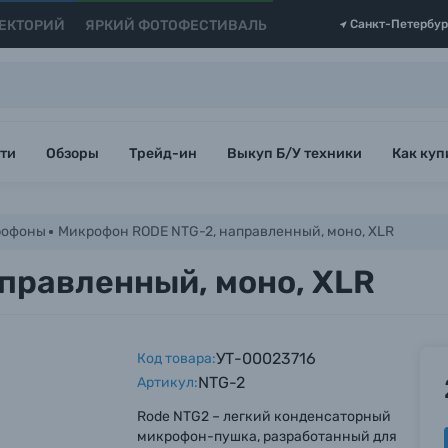
ЕКТОРИЙ
ЯРКИЙ ФОТОФЕСТИВАЛЬ
Санкт-Петербур
ти
Обзоры
Трейд-ин
Выкуп Б/У техники
Как куп
рофоны
Микрофон RODE NTG-2, направленный, моно, XLR
правленный, моно, XLR
УТ-00023716
Код товара:
NTG-2
Артикул:
Rode NTG2 – легкий конденсаторный
микрофон-пушка, разработанный для