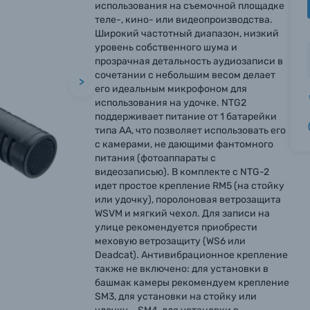
использования на съемочной площадке
теле-, кино- или видеопроизводства.
Широкий частотный диапазон, низкий
уровень собственного шума и
прозрачная детальность аудиозаписи в
сочетании с небольшим весом делает
>
его идеальным микрофоном для
использования на удочке. NTG2
поддерживает питание от 1 батарейки
типа АА, что позволяет использовать его
с камерами, не дающими фантомного
питания (фотоаппараты с
видеозаписью). В комплекте с NTG-2
идет простое крепление RM5 (на стойку
или удочку), поролоновая ветрозащита
WSVM и мягкий чехол. Для записи на
улице рекомендуется приобрести
меховую ветрозащиту (WS6 или
Deadcat). Антивибрационное крепление
также не включено: для установки в
башмак камеры рекомендуем крепление
SM3, для установки на стойку или