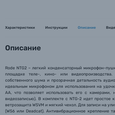
Цифровые фотоаппараты
Пленочные фотоаппараты
Характеристики
Инструкции
Описание
Вид
Фотокамеры моментальной печати
Поя
Поя
Поя
Описание
Мы пос
Мы пос
Мы пос
Видеокамеры
Объективы для фотоаппаратов
Имя и
Имя и
Имя и
Rode NTG2 – легкий конденсаторный микрофон-пушк
площадке теле-, кино- или видеопроизводства
Заказ 
Вспышки для фотоаппаратов
собственного шума и прозрачная детальность ауди
Тема 
Тема 
Тема 
идеальным микрофоном для использования на удочк
Оставьте
Аксессуары для фото и видеокамер
АА, что позволяет использовать его с камерами,
Вами с 9:
видеозаписью). В комплекте с NTG-2 идет простое 
ветрозащита WSVM и мягкий чехол. Для записи на у
Оптические приборы
Номер
Номер
Номер
(WS6 или Deadcat). Антивибрационное крепление т
Имя*