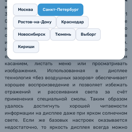
и интуитивным сенсорным управлением
Москва
Санкт-Петербург
3-дюймовый ЖК-дисплей с разрешением около 1
037 000 пикселей играет важную роль как в выборе
Ростов-на-Дону
Краснодар
настроек камеры, и так и в контроле всего
Новосибирск
Тюмень
Выборг
съёмочного процесса. GRIII – это первая камера в
истории GR, оснащённая сенсорным дисплеем.
Кириши
Интуитивно понятное управление камерой стало
ещё удобней: выбрать зону фокусировки одним
касанием, листать меню или просматривать
изображения. Использованная в дисплее
технология «без воздушных зазоров» обеспечивает
хорошее воспроизведение и позволяет избежать
отражений и рассеивания света за счёт
применения специальной смолы. Таким образом
удалось достигнуть хорошей читаемости
информации на дисплее даже при ярком солнечном
свете. Если же базовых настроек оказывается
недостаточно, то яркость дисплея всегда можно