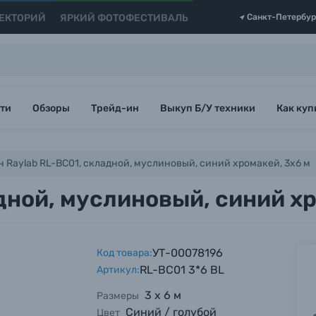
ЕКТОРИЙ
ЯРКИЙ ФОТОФЕСТИВАЛЬ
Санкт-Петербур
ти
Обзоры
Трейд-ин
Выкуп Б/У техники
Как куп
 Raylab RL-BC01, складной, муслиновый, синий хромакей, 3x6 м
дной, муслиновый, синий хр
УТ-00078196
Код товара:
RL-BC01 3*6 BL
Артикул:
3 х 6 м
Размеры
Синий / голубой
Цвет