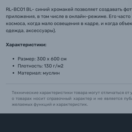
RL-BC01 BL- синий хромакей позволяет создавать фо
Прик
Прик
Прик
Фотоальбомы
приложения, в том числе в онлайн-режиме. Его част
Нажи
Нажи
Нажи
космоса, когда мало освещения в кадре, и когда объе
Книги о фотографии, альбомы известных фот
одежда, аксессуары).
Характеристики:
Солнцезащитные очки
Размер: 300 х 600 см
Б/У фототехника (Комиссионные товары)
Плотность: 130 г/м2
Материал: муслин
Уценённые товары
Технические характеристики товара могут отличаться от 
о товарах носит справочный характер и не является пуб
желаемых функций и характеристик.