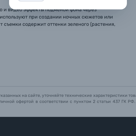
то и видео эффекты подменой фона через
репить файл
репить файл
репить файл
о используют при создании ночных сюжетов или
мая кнопку «
мая кнопку «
мая кнопку «
Отправить вопрос
Отправить вопрос
Отправить вопрос
» я даю: Согласие на
» я даю: Согласие на
» я даю: Согласие на
обработку персональны
обработку персональны
обработку персональны
кт съемки содержит оттенки зеленого (растения,
ографов
Отправить вопрос
Отправить вопрос
Отправить вопрос
указанных на сайте, уточняйте технические характеристики тов
личной офертой в соответствии с пунктом 2 статьи 437 ГК РФ