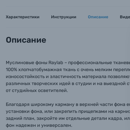
Объективы для фотоаппаратов
Имя и
Имя и
Имя и
Характеристики
Инструкции
Описание
Вид
Заказ 
Вспышки для фотоаппаратов
Тема 
Тема 
Тема 
Описание
Оставьте
Аксессуары для фото и видеокамер
Вами с 9:
Оптические приборы
Номер
Номер
Номер
Муслиновые фоны Raylab – профессиональные тканевы
Имя*
100% хлопчатобумажная ткань с очень мелким перепле
износостойкость и эластичность материала позволяю
Электроника
различных творческих идей в студии и на выездной с
Ваш в
Ваш в
Ваш в
Номер т
от студийных осветителей.
Материалы
Благодаря широкому карману в верхней части фона е
Нажимая
Осветительное оборудование
установки фона, или закрепить прищепками на карни
задний план, закройте им отдельные детали кадра, ил
фон надежен и универсален.
Фоторамки