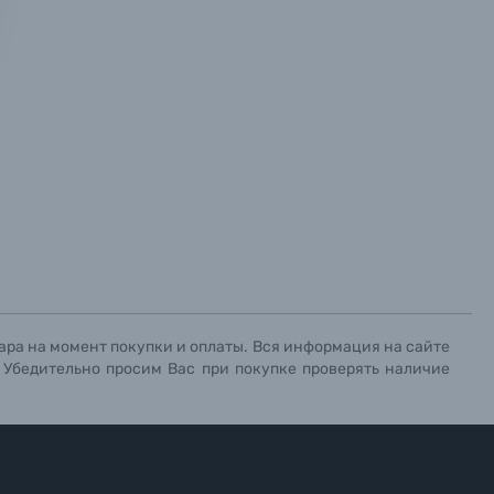
х данных.
х данных.
х данных.
ара на момент покупки и оплаты. Вся информация на сайте
. Убедительно просим Вас при покупке проверять наличие