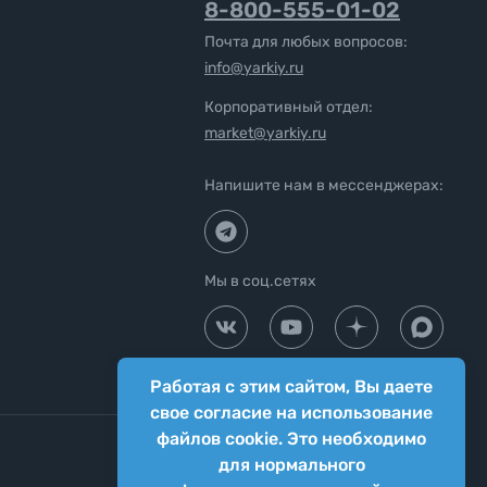
8-800-555-01-02
Почта для любых вопросов:
info@yarkiy.ru
Корпоративный отдел:
market@yarkiy.ru
Напишите нам в мессенджерах:
Мы в соц.сетях
Работая с этим сайтом, Вы даете
свое согласие на использование
файлов cookie. Это необходимо
для нормального