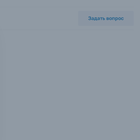
Задать вопрос
мся с
ных.