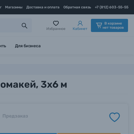
г
Магазины
Доставка и оплата
Обратная связь
+7 (812) 603-55-55
В корзине
нет товаров
Избранное
Кабинет
ить
Для бизнеса
омакей, 3x6 м
Предзаказ