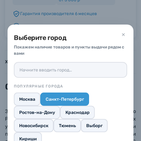
Гарантия производителя 6 месяцев
Б/У фототехника (Комиссионные товары)
Можно в рассрочку или кредит
Уценённые товары
Выберите город
Покажем наличие товаров и пункты выдачи рядом с
вами
Характеристики
Инструкции
Описание
Описание
ПОПУЛЯРНЫЕ ГОРОДА
Москва
Санкт-Петербург
Защитный силиконовый чехол для камеры DJI Osmo
Ростов-на-Дону
Краснодар
Pocket 3. Обеспечивает защиту от случайных
Новосибирск
Тюмень
Выборг
ударов, предотвращает появление царапин и
потертостей. Доступ
ко всем интерфейсам и
Кириши