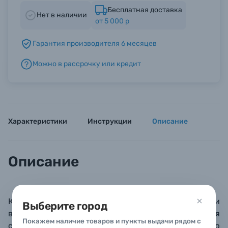
Бесплатная доставка
Нет в наличии
от 5 000 р
Б/У фототехника (Комиссионные товары)
Гарантия производителя 6 месяцев
Уценённые товары
Можно в рассрочку или кредит
Характеристики
Инструкции
Описание
Описание
Классический алюминиевый штатив для записи
Выберите город
видео. Спаренные ноги и центральная
Покажем наличие товаров и пункты выдачи рядом с
среднеуровневая стяжка обеспечивают большую