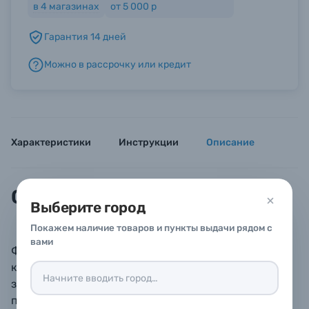
в
4
магазинах
от 5 000 р
Гарантия 14 дней
Б/У фототехника (Комиссионные товары)
Можно в рассрочку или кредит
Уценённые товары
Характеристики
Инструкции
Описание
Описание
Выберите город
Покажем наличие товаров и пункты выдачи рядом с
вами
Фотоальбом для фото 10х15 см с пластиковыми
кармашками. Пластиковые кармашки это не только
защита фотографий от пыли, влаги и отпечатков
пальцев. А также удобный способ быстро вставить,