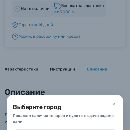
Бесплатная доставка
Нет в наличии
от 5 000 р
Б/У фототехника (Комиссионные товары)
Гарантия 14 дней
Уценённые товары
Можно в рассрочку или кредит
Характеристики
Инструкции
Описание
Описание
Выберите город
Переходное кольцо PIXAERO Mobus: быстросъемное
Покажем наличие товаров и пункты выдачи рядом с
и надежное крепление
вами