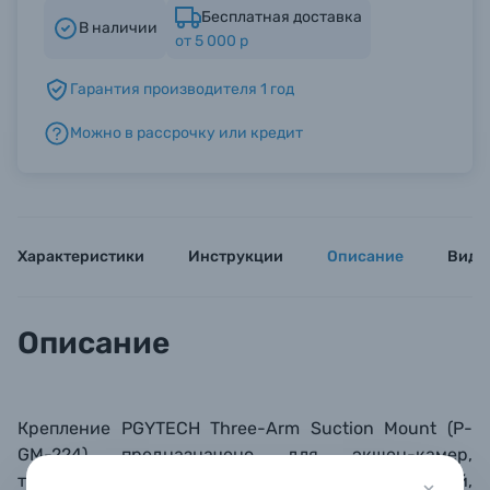
Бесплатная доставка
В наличии
от 5 000 р
Б/У фототехника (Комиссионные товары)
Гарантия производителя 1 год
Уценённые товары
Можно в рассрочку или кредит
Характеристики
Инструкции
Описание
Виде
Описание
Крепление PGYTECH Three-Arm Suction Mount (P-
GM-224) предназначено для экшен-камер,
телефонов или
аксессуаров (осветителей,