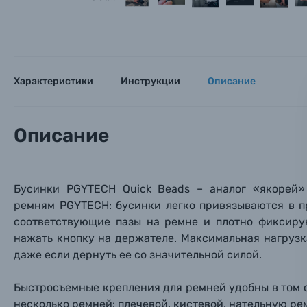
Мы пос
Мы пос
Мы пос
Видеокамеры
Объективы для фотоаппаратов
Имя и
Имя и
Имя и
Заказ 
Вспышки для фотоаппаратов
Характеристики
Инструкции
Описание
Тема 
Тема 
Тема 
Оставьте
Аксессуары для фото и видеокамер
Вами с 9:
Описание
Оптические приборы
Номер
Номер
Номер
Имя*
Бусинки
PGYTECH
Quick Beads – аналог
«якорей
»
Электроника
ремням
PGYTECH: б
усинки легко привязываются в п
соответствующие пазы на ремне и плотно фиксирую
Ваш в
Ваш в
Ваш в
Номер т
Материалы
нажать кнопку на держателе. Максимальная нагрузка
даже если дернуть
ее со значительной силой.
Нажимая
Осветительное оборудование
Быстросъемные крепления для ремней удобны в том с
несколько ремней: плечевой, кистевой, нательную ре