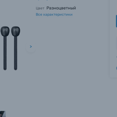
Разноцветный
Цвет
Все характеристики
>
вились вопросы?
вились вопросы?
вились вопросы?