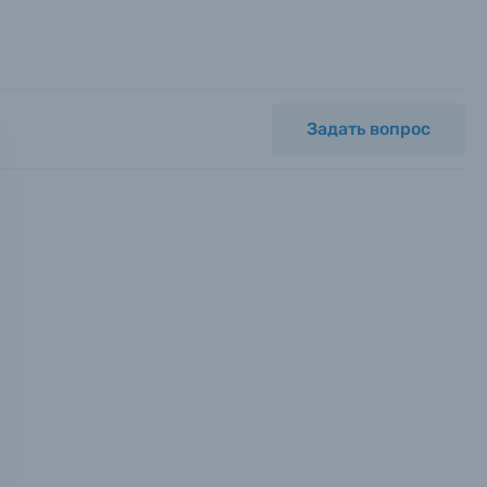
Задать вопрос
мся с
ных.