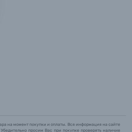
х данных.
х данных.
х данных.
ара на момент покупки и оплаты. Вся информация на сайте
. Убедительно просим Вас при покупке проверять наличие