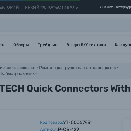
ЕКТОРИЙ
ЯРКИЙ ФОТОФЕСТИВАЛЬ
Санкт-Петербур
ти
Обзоры
Трейд-ин
Выкуп Б/У техники
Как куп
и, чехлы, рюкзаки
Ремни и разгрузки для фотоаппаратов
ads, быстросъемные
ECH Quick Connectors With 
УТ-00067931
Код товара:
P-CB-129
Артикул: