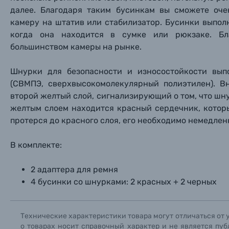
Фоторамки
далее. Благодаря таким бусинкам вы сможете оче
камеру на штатив или стабилизатор. Бусинки выпол
Прик
Прик
Прик
когда она находится в сумке или рюкзаке. Б
Фотоальбомы
большинством камеры на рынке.
Нажи
Нажи
Нажи
Книги о фотографии, альбомы известных фот
Шнурки для безопасности и износостойкости вы
(СВМПЭ, сверхвысокомолекулярный полиэтилен)
. В
Солнцезащитные очки
второй желтый слой, сигнализирующий о том, что шн
желтым слоем находится красный сердечник, котор
протерся до красного слоя, его необходимо немедлен
Б/У фототехника (Комиссионные товары)
В комплекте:
Уценённые товары
2 адаптера для ремня
4 бусинки со шнурками: 2 красных + 2 черных
Технические характеристики товара могут отличаться от 
о товарах носит справочный характер и не является пуб