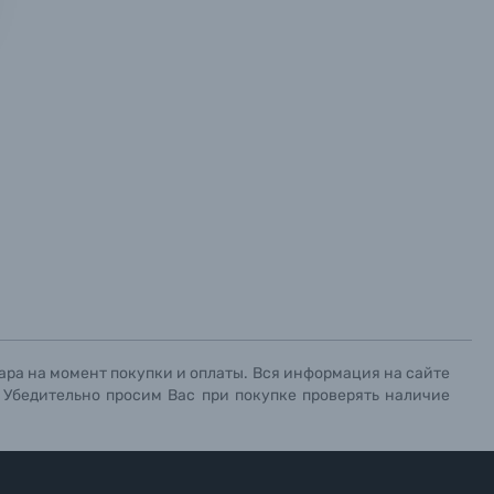
х данных.
х данных.
х данных.
ара на момент покупки и оплаты. Вся информация на сайте
. Убедительно просим Вас при покупке проверять наличие