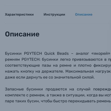
Объективы для фотоаппаратов
Имя и
Имя и
Имя и
Характеристики
Инструкции
Описание
Заказ 
Вспышки для фотоаппаратов
Тема 
Тема 
Тема 
Оставьте
Описание
Аксессуары для фото и видеокамер
Вами с 9:
Оптические приборы
Номер
Номер
Номер
Бусинки
PGYTECH
Quick Beads – аналог
«якорей
»
Имя*
ремням
PGYTECH: б
усинки легко привязываются в п
Электроника
соответствующие пазы на ремне и плотно фиксирую
Ваш в
Ваш в
Ваш в
нажать кнопку на держателе. Максимальная нагрузка
Номер т
Материалы
даже если дернуть
ее со значительной силой.
Нажимая
Запасные бусинки продаются на случай поврежд
Осветительное оборудование
комплекте с ремнем, а также в ситуации, когда вы ис
паре таких бусин, чтобы быстро перекидывать ремень
Фоторамки