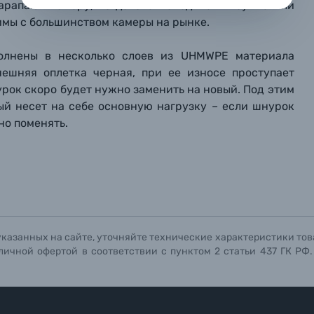
арапают камеру, когда она находится в сумке или
репить файл
репить файл
репить файл
имы с большинством камеры на рынке.
мая кнопку «
мая кнопку «
мая кнопку «
Отправить вопрос
Отправить вопрос
Отправить вопрос
» я даю: Согласие на
» я даю: Согласие на
» я даю: Согласие на
обработку персональны
обработку персональны
обработку персональны
полнены в несколько слоев из
UHMWPE материала
ографов
нешняя оплетка черная, при ее износе проступает
урок скоро будет нужно заменить на новый. Под этим
Отправить вопрос
Отправить вопрос
Отправить вопрос
ый несет на себе основную нагрузку – если шнурок
но поменять.
указанных на сайте, уточняйте технические характеристики тов
личной офертой в соответствии с пунктом 2 статьи 437 ГК РФ