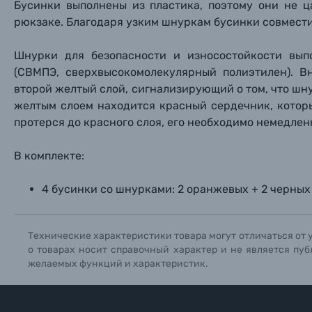
Бусинки выполнены из пластика, поэтому они не ц
Прик
Прик
Прик
Фотоальбомы
рюкзаке. Благодаря узким шнуркам бусинки совмест
Нажи
Нажи
Нажи
Шнурки для безопасности и износостойкости вы
Книги о фотографии, альбомы известных фот
(СВМПЭ, сверхвысокомолекулярный полиэтилен)
. В
второй желтый слой, сигнализирующий о том, что шн
Солнцезащитные очки
желтым слоем находится красный сердечник, котор
протерся до красного слоя, его необходимо немедлен
Б/У фототехника (Комиссионные товары)
В комплекте:
Уценённые товары
4 бусинки со шнурками: 2 оранжевых + 2 черных
Технические характеристики товара могут отличаться от 
о товарах носит справочный характер и не является пуб
желаемых функций и характеристик.