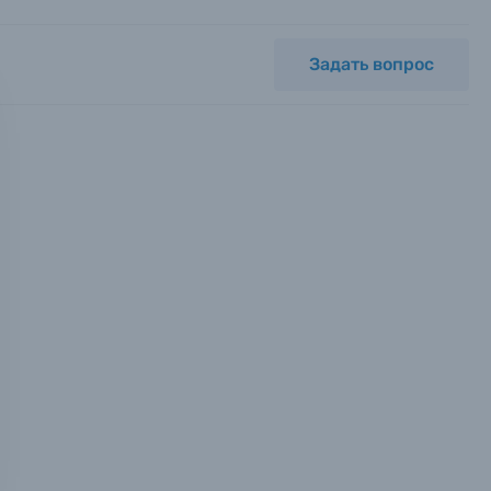
Задать вопрос
мся с
ных.