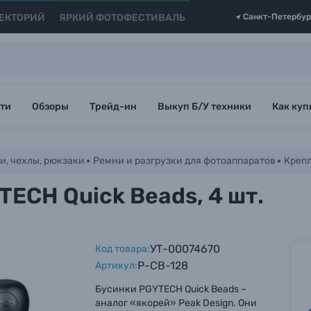
ЕКТОРИЙ
ЯРКИЙ ФОТОФЕСТИВАЛЬ
Санкт-Петербур
ти
Обзоры
Трейд-ин
Выкуп Б/У техники
Как куп
и, чехлы, рюкзаки
Ремни и разгрузки для фотоаппаратов
Крепл
ECH Quick Beads, 4 шт.
УТ-00074670
Код товара:
P-CB-128
Артикул:
Бусинки PGYTECH Quick Beads –
аналог «якорей» Peak Design. Они