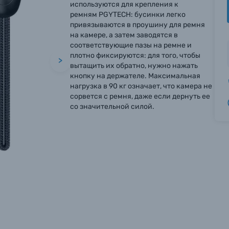
используются для крепления к
ремням PGYTECH: бусинки легко
привязываются в проушину для ремня
на камере, а затем заводятся в
соответствующие пазы на ремне и
плотно фиксируются: для того, чтобы
>
вытащить их обратно, нужно нажать
кнопку на держателе. Максимальная
нагрузка в 90 кг означает, что камера не
сорвется с ремня, даже если дернуть ее
со значительной силой.
вились вопросы?
вились вопросы?
вились вопросы?
тараемся ответить как можно скорее.
тараемся ответить как можно скорее.
тараемся ответить как можно скорее.