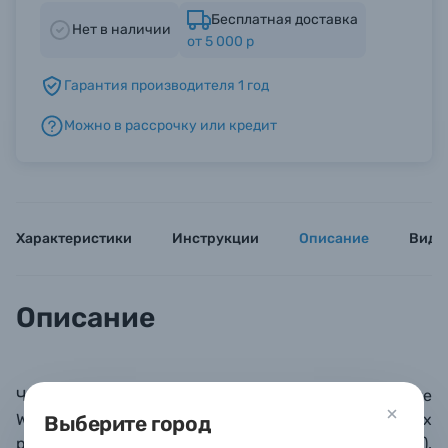
Бесплатная доставка
Нет в наличии
от 5 000 р
Б/У фототехника (Комиссионные товары)
Гарантия производителя 1 год
Уценённые товары
Можно в рассрочку или кредит
Характеристики
Инструкции
Описание
Виде
Описание
Чехол-обертка PGYTECH Protective
Wrap выпускается в нескольких расцветках и в двух
Выберите город
размерах: М (45х45 см) и S (35х35 см).