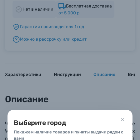
Бесплатная доставка
Нет в наличии
от 5 000 р
Б/У фототехника (Комиссионные товары)
Гарантия производителя 1 год
Уценённые товары
Можно в рассрочку или кредит
Характеристики
Инструкции
Описание
Виде
Описание
Выберите город
Чехол-обертка PGYTECH Protective
Wrap выпускается в нескольких расцветках и в двух
Покажем наличие товаров и пункты выдачи рядом с
размерах: М (45х45 см) и S (35х35 см).
вами