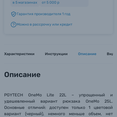
в
5
магазинах
от 5 000 р
Гарантия производителя 1 год
Б/У фототехника (Комиссионные товары)
Можно в рассрочку или кредит
Уценённые товары
Характеристики
Инструкции
Описание
Виде
Описание
PGYTECH OneMo Lite 22L – упрощенный и
удешевленный вариант рюкзака OneMo 25L.
Основные отличий: доступен только 1 цветовой
вариант (черный), немного меньше объем, нет