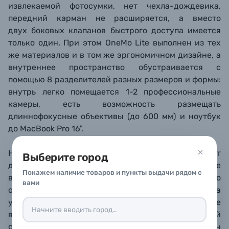
извлекаемой фотосумки, нет чехла-дождевика,
передний карман
не расширяется
, а вместо
двух
боковых клапанов быстрого доступа имеется
только один. При этом OneMo Lite выполнен из тех
же материалов и в том же эргономичном дизайне, а
внутреннее пространство обустраивается с
помощью 8 разделителей разных размеров и формы:
внутрь легко помещается 1-2 профессиональные
камеры, есть возможность размещать
длиннофокусные объективы (до 600 мм) и ноутбук
до MacBook Pro 16".
Ноутбук 15.6" (вплоть до MacBook Pro 16") и планшет
Выберите город
до 12.9" помещаются в свои индивидуальные
Покажем наличие товаров и пункты выдачи рядом с
внутренние карманы у спинки. Люк основного
вами
отделения раскрывается на 180° для удобства
упаковки вещей. Быстрый доступ к камере
возможен через боковой клапан. С внутренней
стороны у него предусмотрен специальный карман