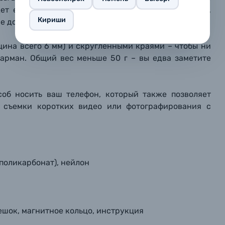
дет еще один запасной, который можно установить,
Кириши
е долгого ношения.
Оформить заказ
репить файл
репить файл
репить файл
щина всего 6 мм) и скругленными краями – чтобы ни
 карман. Общий вес меньше 50 г –
вы едва заметите
мая кнопку «
мая кнопку «
мая кнопку «
Отправить вопрос
Отправить вопрос
Отправить вопрос
» я даю: Согласие на
» я даю: Согласие на
» я даю: Согласие на
обработку персональны
обработку персональны
обработку персональны
ографов
соб носить ваш телефон, который также позволяет
Отправить вопрос
Отправить вопрос
Отправить вопрос
я съемки коротких видео или фотографирования с
поликарбонат), нейлон
ешок, магнитное кольцо, инструкция