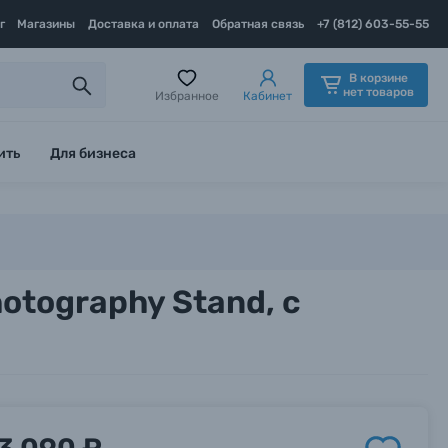
г
Магазины
Доставка и оплата
Обратная связь
+7 (812) 603-55-55
В корзине
нет товаров
Избранное
Кабинет
ить
Для бизнеса
tography Stand, с