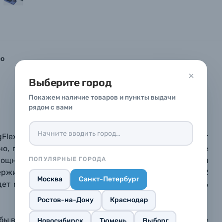
тараемся ответить как можно скорее.
тараемся ответить как можно скорее.
тараемся ответить как можно скорее.
 Фамилия*
 Фамилия*
 Фамилия*
ео
в 1 клик
Выберите город
вопроса*
вопроса*
вопроса*
 Ваш номер телефона для оформления заказа и мы свяже
Покажем наличие товаров и пункты выдачи
рядом с вами
00 до 21:00.
 телефона*
 телефона*
 телефона*
E-mail*
E-mail*
E-mail*
lex Phone Photography Stand. MagFlex
позволяет
ьно, подставку также можно использовать в качестве
ПОПУЛЯРНЫЕ ГОРОДА
Мощный магнит надежно удерживает телефон, а угол
рживает все телефоны Apple с MagSafe (iPhone от 12
опрос*
опрос*
опрос*
Москва
Санкт-Петербург
елефона*
идет магнитное кольцо, которое вам нужно приклеить
Ростов-на-Дону
Краснодар
 кнопку «
Оформить заказ
» я даю: Согласие на
обработку персональных дан
бы вы случайно не выронили телефон, когда держите
Новосибирск
Тюмень
Выборг