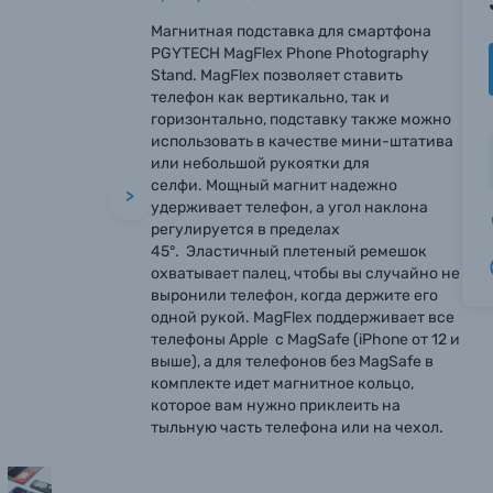
Магнитная подставка для смартфона
PGYTECH MagFlex Phone Photography
Stand. MagFlex позволяет ставить
телефон как вертикально, так и
горизонтально, подставку также можно
использовать в качестве мини-штатива
или небольшой рукоятки для
селфи. Мощный магнит надежно
>
удерживает телефон, а угол наклона
регулируется в пределах
45°. Эластичный плетеный ремешок
охватывает палец, чтобы вы случайно не
выронили телефон, когда держите его
одной рукой. MagFlex поддерживает все
телефоны Apple с MagSafe (iPhone от 12 и
выше), а для телефонов без MagSafe в
комплекте идет магнитное кольцо,
которое вам нужно приклеить на
тыльную часть телефона или на чехол.
вились вопросы?
вились вопросы?
вились вопросы?