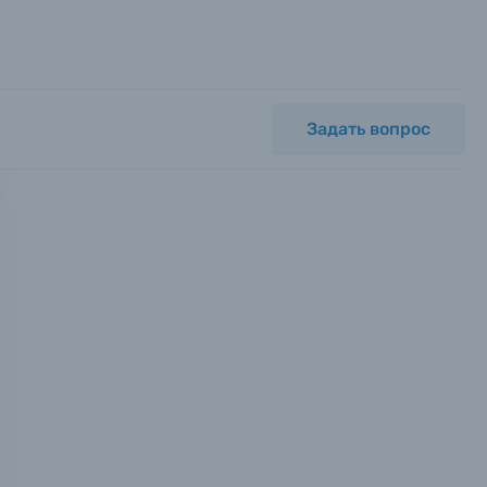
Задать вопрос
мся с
ных.