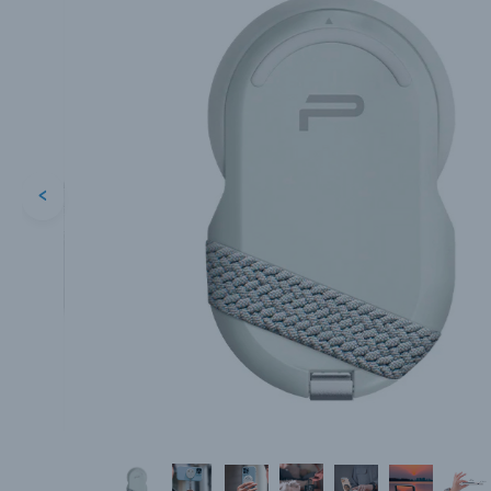
<
Каталог товаров
Цифровые фотоаппараты
Пленочные фотоаппараты
Фотокамеры моментальной печати
Поя
Поя
Поя