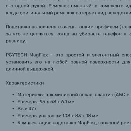
его одной рукой. Ремешок сменный: в комплекте и
когда оригинальный ремешок потеряет вид вследстви
Фоторамки
Прик
Прик
Прик
Подставка выполнена с очень тонким профилем (тол
Фотоальбомы
за что не цепляться, когда вы убираете телефон в
Нажи
Нажи
Нажи
разницу.
Книги о фотографии, альбомы известных фот
PGYTECH MagFlex – это простой и элегантный спо
установить его на любой ровной поверхности дл
Солнцезащитные очки
длинной выдержкой.
Б/У фототехника (Комиссионные товары)
Характеристики
Материалы: алюминиевый сплав, пластик (АБС + 
Уценённые товары
Размеры: 95 х 58 х 6.1 мм
Вес: 47 г
Размеры упаковки: 108 х 83 х 18 мм
Комплектация: подставка MagFlex, запасной рем