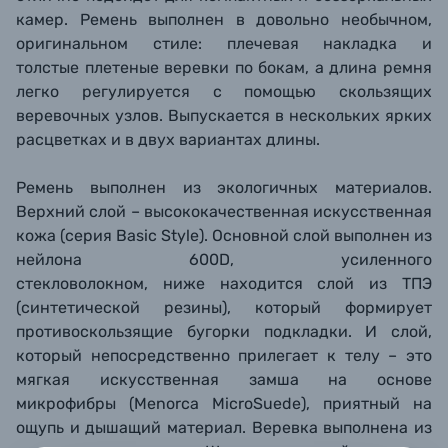
камер. Ремень выполнен в довольно необычном,
оригинальном стиле: плечевая накладка и
толстые плетеные
веревки по бокам, а длина ремня
легко регулируется с помощью скользящих
веревочных узлов. Вы
пускается в
нескольких ярких
расцветках
и в двух
вариантах длины.
Ремень выполнен из экологичных материалов.
Верхний слой – высококачественная
искусственная
кожа (серия Basic Style). Основной слой выполнен из
нейлона 600D, усиленного
стекловолокном,
н
иже находится слой из ТПЭ
(синтетической резины), который формирует
противоскользящие бугорки подкладки
. И слой,
который непосредственно прилегает к телу
– это
мягкая искусственная замша на основе
микрофибры (Menorca MicroSuede), приятный на
ощупь и дышащий материал. Веревка выполнена из