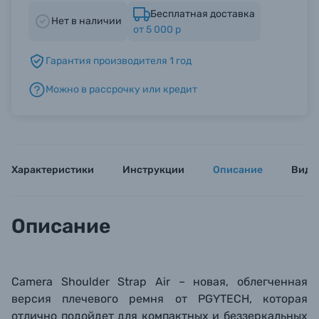
Бесплатная доставка
Нет в наличии
от 5 000 р
Б/У фототехника (Комиссионные товары)
Гарантия производителя 1 год
Уценённые товары
Можно в рассрочку или кредит
Характеристики
Инструкции
Описание
Виде
Описание
Camera Shoulder Strap Air – новая, облегченная
версия плечевого ремня от PGYTECH, которая
отлично подойдет для компактных и
беззеркальных