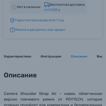
Бесплатная доставка
Нет в наличии
от 5 000 р
Б/У фототехника (Комиссионные товары)
Гарантия производителя 1 год
Уценённые товары
Можно в рассрочку или кредит
Характеристики
Инструкции
Описание
Виде
Описание
Camera Shoulder Strap Air – новая, облегченная
версия плечевого ремня от PGYTECH, которая
отлично подойдет для компактных и
беззеркальных