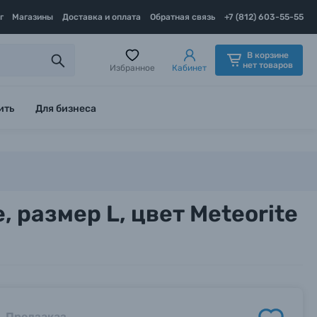
г
Магазины
Доставка и оплата
Обратная связь
+7 (812) 603-55-55
В корзине
нет товаров
Избранное
Кабинет
ить
Для бизнеса
, размер L, цвет Meteorite
Предзаказ