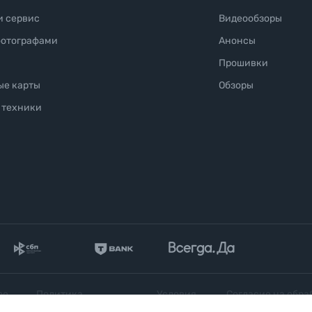
и сервис
Видеообзоры
фотографами
Анонсы
Прошивки
ые карты
Обзоры
 техники
ое
Политика
Условия
Согласие на обра
конфиденциальности
продажи
персональных да