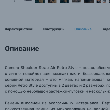
Характеристики
Инструкции
Описание
Вид
Каталог товаров
Описание
Цифровые фотоаппараты
Пленочные фотоаппараты
Camera Shoulder Strap Air
Retro Style
– новая, облег
отлично подойдет для компактных и
беззеркальны
Фотокамеры моментальной печати
Поя
Поя
Поя
основной материал – это мягкая, напоминающая к
серии
Retro Style
доступны в 2 цветах и 2 размерах, 
Мы пос
Мы пос
Мы пос
Видеокамеры
с помощью небольшой застежки-пуговки и нескольких
Ремень выполнен из экологичных материалов. Вер
Объективы для фотоаппаратов
Имя и
Имя и
Имя и
искусственная замша из микроволокна на водной о