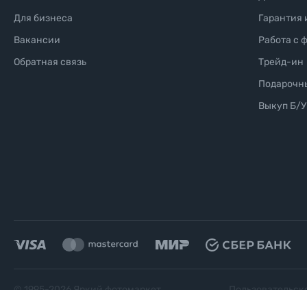
Для бизнеса
Гарантия 
Вакансии
Работа с 
Обратная связь
Трейд-ин
Подарочн
Выкуп Б/У
© 1995-
2026
Яркий фотомаркет
Пользовательск
("Яркий Мир")
соглашение