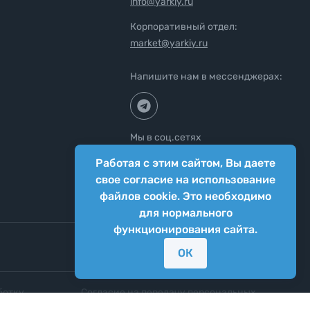
info@yarkiy.ru
Корпоративный отдел:
market@yarkiy.ru
Напишите нам в мессенджерах:
Мы в соц.сетях
Работая с этим сайтом, Вы даете
свое согласие на использование
файлов cookie. Это необходимо
для нормального
функционирования сайта.
ОК
ботку
Согласие на передачу персональных
нных
данных третьим лицам