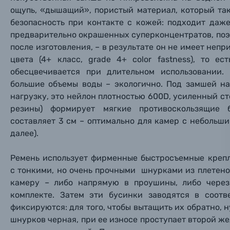
ощупь, «дышащий», пористый материал, который та
Заказ 
Вспышки для фотоаппаратов
безопасность при контакте с кожей: подходит даж
Тема 
Тема 
Тема 
предварительно окрашенных суперконцентратов, поэ
Оставьте
после изготовления, – в результате он не имеет неп
Аксессуары для фото и видеокамер
Вами с 9:
цвета (
4+ класс, grade 4+ color fastness), то е
обесцвечивается при длительном использовании. 
Оптические приборы
Номер
Номер
Номер
большие объемы воды – экологично. Под замшей н
Имя*
нагрузку, это нейлон плотностью 600D, усиленный с
Электроника
резины) формирует мягкие противоскользящие 
составляет 3 см – оптимально для камер с небольши
Ваш в
Ваш в
Ваш в
Номер т
далее).
Материалы
Нажимая
Ремень использует фирменные быстросъемные крепл
Осветительное оборудование
с тонкими, но очень прочными шнурками из плетено
камеру – либо напрямую в проушины, либо через
Фоторамки
комплекте. Затем эти бусинки заводятся в соот
фиксируются: для того, чтобы вытащить их обратно,
Прик
Прик
Прик
шнурков черная, при ее износе проступает второй ж
Фотоальбомы