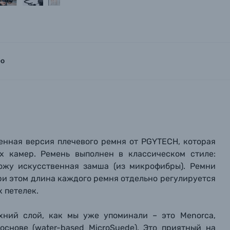
ео
ченная версия плечевого ремня от PGYTECH, которая
х камер. Ремень выполнен в классическом стиле:
вились вопросы?
вились вопросы?
вились вопросы?
ожу искусственная замша (из микрофибры). Ремни
при этом длина каждого ремня отдельно регулируется
тараемся ответить как можно скорее.
тараемся ответить как можно скорее.
тараемся ответить как можно скорее.
 петелек.
хний слой, как мы уже упоминали – это Menorca,
 Фамилия*
 Фамилия*
 Фамилия*
снове (water-based MicroSuede). Это приятный на