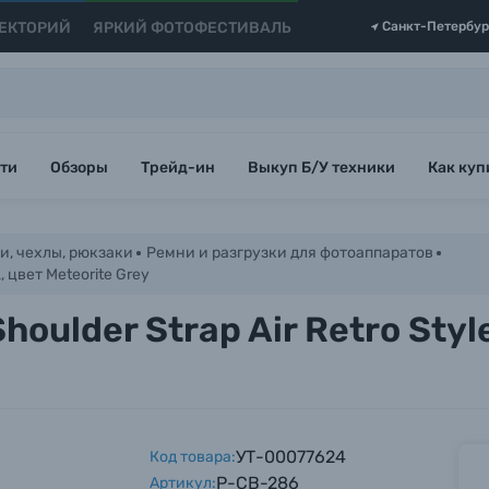
ЕКТОРИЙ
ЯРКИЙ ФОТОФЕСТИВАЛЬ
Санкт-Петербур
ти
Обзоры
Трейд-ин
Выкуп Б/У техники
Как куп
и, чехлы, рюкзаки
Ремни и разгрузки для фотоаппаратов
, цвет Meteorite Grey
ulder Strap Air Retro Style
УТ-00077624
Код товара:
P-CB-286
Артикул: