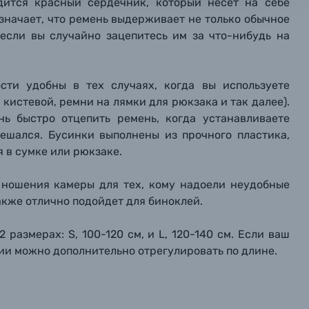
дится красный сердечник, который несет на себе
мая кнопку «
мая кнопку «
мая кнопку «
Отправить вопрос
Отправить вопрос
Отправить вопрос
» я даю: Согласие на
» я даю: Согласие на
» я даю: Согласие на
обработку персональны
обработку персональны
обработку персональны
означает, что ремень выдерживает не только обычное
ографов
если вы случайно зацепитесь им за что-нибудь на
Отправить вопрос
Отправить вопрос
Отправить вопрос
сти удобны в тех случаях, когда вы используете
 кистевой, ремни на лямки для рюкзака и так далее).
ь быстро отцепить ремень, когда устанавливаете
мешался. Бусинки выполнены из прочного пластика,
я в сумке или рюкзаке.
б ношения камеры для тех, кому надоели неудобные
акже отлично подойдет для биноклей.
2 размерах: S, 100-120 см, и L, 120-140 см. Если ваш
сии можно дополнительно отрегулировать по длине.