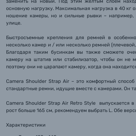
заменить на новый. Под этим желтым слоем нахо
Нажи
Нажи
Нажи
основную нагрузку. Максимальная нагрузка в 40 кг 
Книги о фотографии, альбомы известных фот
ношение камеры, но и сильные рывки – например, 
улице.
Солнцезащитные очки
Быстросъемные крепления для ремней в особенно
несколько камер и / или несколько ремней (плечевой,
Б/У фототехника (Комиссионные товары)
Благодаря таким бусинкам вы также сможете очен
камеру на штатив или стабилизатор, чтобы он не 
Уценённые товары
поэтому они не царапают камеру, когда она находитс
Camera Shoulder Strap Air – это комфортный спосо
стандартные ремни, идущие вместе с камерами. Он т
Camera Shoulder Strap Air Retro Style выпускается в 
рост больше 165 см, рекомендуем выбрать L. Обе вер
Характеристики