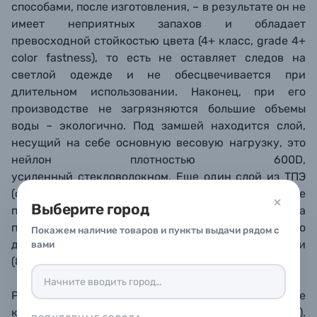
способами, после изготовления, – в результате он не
имеет неприятных запахов и обладает
превосходной стойкостью цвета (
4+ класс, grade 4+
color fastness), то есть не оставляет следов на
светлой одежде и не обесцвечивается при
длительном использовании. Наконец,
при его
производстве не загрязняются большие объемы
воды – экологично. Под замшей находится слой,
несущий на себе основную весовую нагрузку, это
нейлон плотностью 600D,
усиленный стекловолокном. Еще один слой из ТПЭ
(синтетической резины) формирует мягкие
Выберите город
противоскользящие бугорки подкладки. Ширина
плечевой накладки составляет 3 см – оптимально
Покажем наличие товаров и пункты выдачи рядом с
для камер с небольшими и средними объективами
вами
(85/1.4, 24-70/2.8 и так далее).
Ремень использует фирменные быстросъемные
крепления на камеру PGYTECH Beads (бусинки).