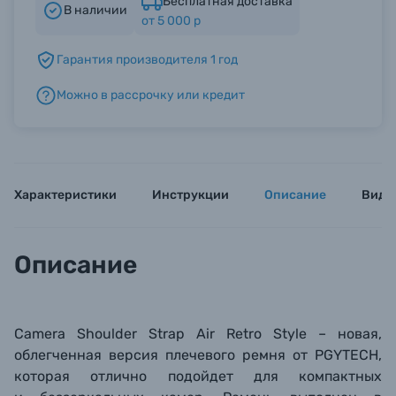
Бесплатная доставка
В наличии
от 5 000 р
Б/У фототехника (Комиссионные товары)
Гарантия производителя 1 год
Можно в рассрочку или кредит
Уценённые товары
Характеристики
Инструкции
Описание
Виде
Описание
Camera Shoulder Strap Air
Retro Style
– новая,
облегченная версия плечевого ремня от PGYTECH,
которая отлично подойдет для компактных