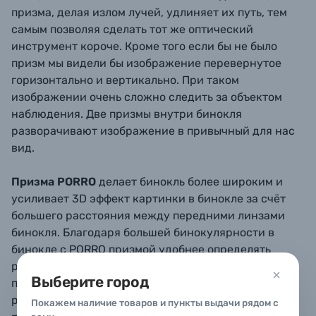
призма, делая излом лучей, удлиняет их путь, тем
самым позволяя сделать тот же оптический
инструмент короче. Кроме того если бы не было
призм мы видели бы изображение перевернутое
горизонтально и вертикально. При таком
изображении очень сложно следить за объектом
наблюдения. Две призмы внутри бинокля
разворачивают изображение в привычный для нас
вид.
Призма PORRO
делает бинокль более широким и
усиливает 3D эффект картинки в бинокле за счёт
большего расстояния между передними линзами
бинокля. Благодаря большей бинокулярности в
бинокле с PORRO призмой удобнее определять
расстояние до объекта наблюдения. Бинокль с
Выберите город
призмой PORRO также даёт более контрастное и
резкое изображение т.к. не имеет проблем ROOF
Покажем наличие товаров и пункты выдачи рядом с