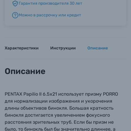
Гарантия производителя 30 лет
Можно в рассрочку или кредит
Б/У фототехника (Комиссионные товары)
Уценённые товары
Характеристики
Инструкции
Описание
Описание
PENTAX Papilio II 6.5x21 использует призму PORRO
для нормализации изображения и укорочения
длины объективов бинокля. Большая кратность
бинокля достигается увеличением фокусного
расстояния зрительных труб. Если бы призм не
было, то бинокль был бы значительно длиннее, а