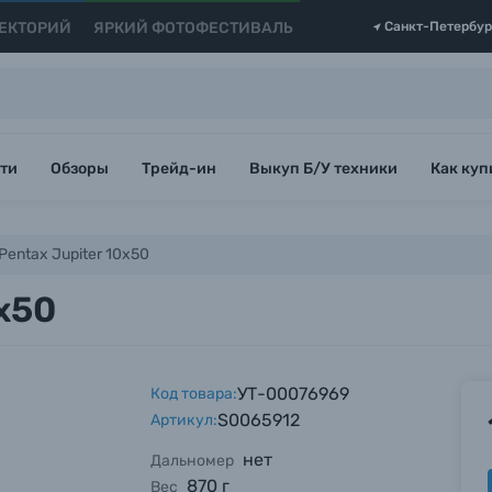
ЕКТОРИЙ
ЯРКИЙ ФОТОФЕСТИВАЛЬ
Санкт-Петербур
ти
Обзоры
Трейд-ин
Выкуп Б/У техники
Как куп
Pentax Jupiter 10x50
x50
УТ-00076969
Код товара:
S0065912
Артикул:
нет
Дальномер
870 г
Вес