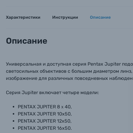
Пленочные фотоаппараты
Фотокамеры моментальной печати
Характеристики
Инструкции
Описание
Поя
Поя
Поя
Мы пос
Мы пос
Мы пос
Видеокамеры
Описание
Объективы для фотоаппаратов
Имя и
Имя и
Имя и
Универсальная и доступная серия Pentax Jupiter под
Заказ 
Вспышки для фотоаппаратов
светосильных объективов с большим диаметром линз,
Тема 
Тема 
Тема 
изображение для различных повседневных наблюдени
Оставьте
Аксессуары для фото и видеокамер
Вами с 9:
Серия Jupiter включает четыре модели:
Оптические приборы
Номер
Номер
Номер
PENTAX JUPITER 8ｘ40,
Имя*
PENTAX JUPITER 10x50,
Электроника
PENTAX JUPITER 12x50,
PENTAX JUPITER 16x50.
Ваш в
Ваш в
Ваш в
Номер т