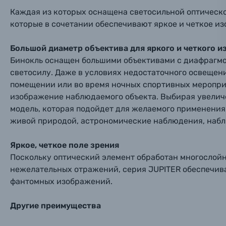
Материалы
Каждая из которых оснащена светосильной оптическ
которые в сочетании обеспечивают яркое и четкое и
Нажимая
Осветительное оборудование
Большой диаметр объектива для яркого и четкого 
Бинокль оснащен большими объективами с диафрагмо
Фоторамки
светосилу. Даже в условиях недостаточного освещени
помещении или во время ночных спортивных мероприя
Прик
Прик
Прик
Фотоальбомы
изображение наблюдаемого объекта. Выбирая увеличен
Нажи
Нажи
Нажи
модель, которая подойдет для желаемого применения
Книги о фотографии, альбомы известных фот
живой природой, астрономические наблюдения, набл
Яркое, четкое поле зрения
Солнцезащитные очки
Поскольку оптический элемент обработан многослой
нежелательных отражений, серия JUPITER обеспечива
Б/У фототехника (Комиссионные товары)
фантомных изображений.
Другие преимущества
Уценённые товары