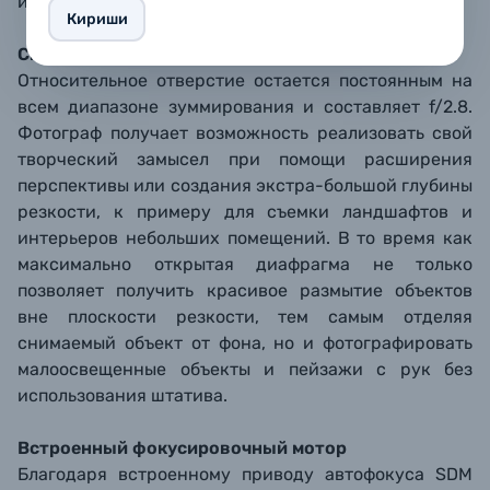
изображения.
Кириши
Светочувствительный зум-объектив
Относительное отверстие остается постоянным на
всем диапазоне зуммирования и составляет f/2.8.
Фотограф получает возможность реализовать свой
творческий замысел при помощи расширения
перспективы или создания экстра-большой глубины
резкости, к примеру для съемки ландшафтов и
интерьеров небольших помещений. В то время как
максимально открытая диафрагма не только
позволяет получить красивое размытие объектов
вне плоскости резкости, тем самым отделяя
снимаемый объект от фона, но и фотографировать
малоосвещенные объекты и пейзажи с рук без
использования штатива.
Встроенный фокусировочный мотор
Благодаря встроенному приводу автофокуса SDM