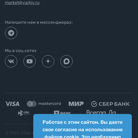
market@yarkiy.ru
Напишите нам в мессенджерах:
Мы в соц.сетях
Работая с этим сайтом, Вы даете
свое согласие на использование
© 1995-
2026
Яркий фотомаркет ("Яркий Мир")
файлов cookie. Это необходимо