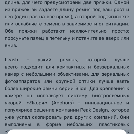
длине, для чего предусмотрены две пряжки. Одной
из пряжек вы задаете длину ремня под ваш рост и
вес (один
раз на все время), а второй подтягиваете
или ослабляете ремень в зависимости от ситуации.
Обе пряжки работают исключительно просто:
просуньте палец в петельку
и потяните ее вверх или
вниз.
Leash – узкий ремень, который лучше
всего
подходит для компактных и беззеркальных
камер с небольшими объективами, для зеркальных
фотоаппаратов или крупной оптики лучше взять
более широкие ремни серии Slide.
Для крепления к
камере он использует систему быстросъемных
якорей. «Якоря» (Anchors) – инновационное и
популярное решение компании Peak Design, которое
уже успел скопировать ряд других компаний. Они
выполнены в форме небольших пластиковых
«таблеток» с запаянным шнурком. Шнурок