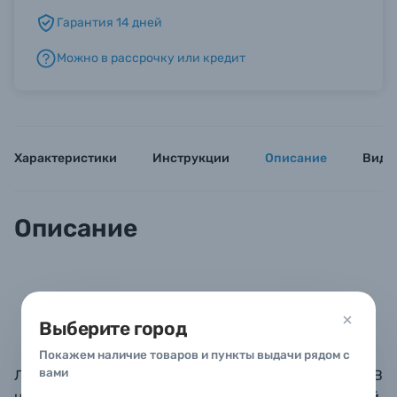
Гарантия 14 дней
Б/У фототехника (Комиссионные товары)
Можно в рассрочку или кредит
Уценённые товары
Характеристики
Инструкции
Описание
Виде
Описание
Пол: женские
Оправа: пластик
Выберите город
Цвет оправы: прозрачно-серая
Покажем наличие товаров и пункты выдачи рядом с
вами
Линзы солнечных очков INVU состоят из 9 слоев. В
центре находится поляризующий слой,