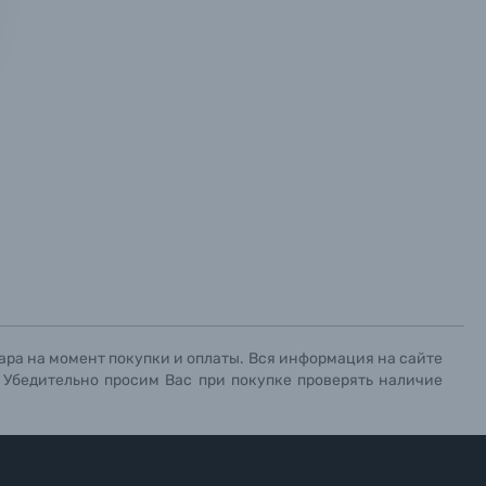
х данных.
х данных.
х данных.
ара на момент покупки и оплаты. Вся информация на сайте
. Убедительно просим Вас при покупке проверять наличие