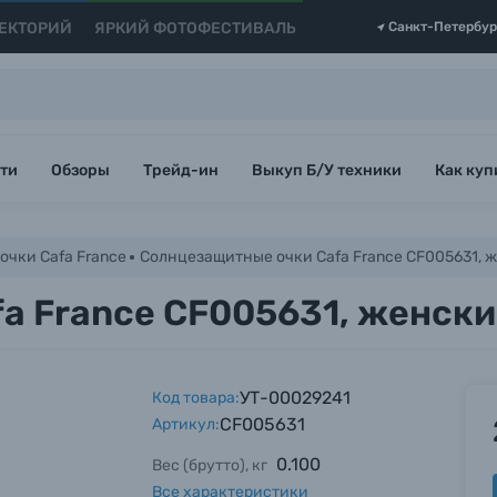
ЕКТОРИЙ
ЯРКИЙ ФОТОФЕСТИВАЛЬ
Санкт-Петербур
ти
Обзоры
Трейд-ин
Выкуп Б/У техники
Как куп
чки Cafa France
Солнцезащитные очки Cafa France CF005631, 
a France CF005631, женски
УТ-00029241
Код товара:
CF005631
Артикул:
0.100
Вес (брутто), кг
Все характеристики