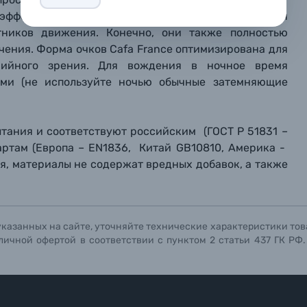
 эффект ослепления встречным светом, обеспечивая
репить файл
репить файл
репить файл
тников движения. Конечно, они также полностью
чения. Форма очков Cafa France оптимизирована для
мая кнопку «
мая кнопку «
мая кнопку «
Отправить вопрос
Отправить вопрос
Отправить вопрос
» я даю: Согласие на
» я даю: Согласие на
» я даю: Согласие на
обработку персональны
обработку персональны
обработку персональны
рийного зрения. Для вождения в ночное время
ографов
ами (не используйте ночью обычные затемняющие
Отправить вопрос
Отправить вопрос
Отправить вопрос
ытания и соответствуют российским (ГОСТ Р 51831 –
артам (Европа – EN1836, Китай GB10810, Америка -
ия, материалы не содержат вредных добавок, а также
указанных на сайте, уточняйте технические характеристики тов
личной офертой в соответствии с пунктом 2 статьи 437 ГК РФ