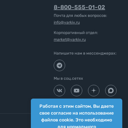
8-800-555-01-02
Почта для любых вопросов:
info@yarkiy.ru
Корпоративный отдел:
market@yarkiy.ru
Напишите нам в мессенджерах:
Мы в соц.сетях
Работая с этим сайтом, Вы даете
свое согласие на использование
файлов cookie. Это необходимо
для нормального