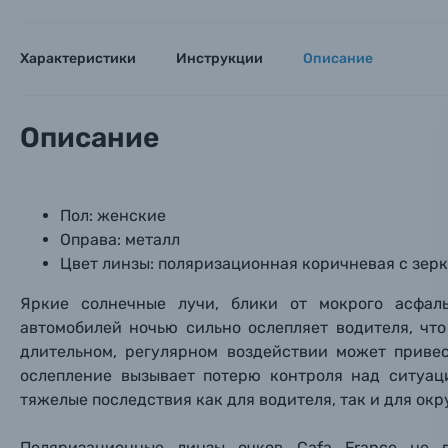
Объективы для фотоаппаратов
Имя и
Имя и
Имя и
Характеристики
Инструкции
Описание
Заказ 
Вспышки для фотоаппаратов
Тема 
Тема 
Тема 
Описание
Оставьте
Аксессуары для фото и видеокамер
Вами с 9:
Пол: женские
Оптические приборы
Номер
Номер
Номер
Оправа: металл
Имя*
Цвет линзы: поляризационная коричневая с зер
Электроника
Яркие солнечные лучи, блики от мокрого асфал
Ваш в
Ваш в
Ваш в
Номер т
автомобилей ночью сильно ослепляет водителя, чт
Материалы
длительном, регулярном воздействии может приве
Нажимая
ослепление вызывает потерю контроля над ситуац
Осветительное оборудование
тяжелые последствия как для водителя, так и для ок
Фоторамки
Поляризационные линзы очков Cafa France не 