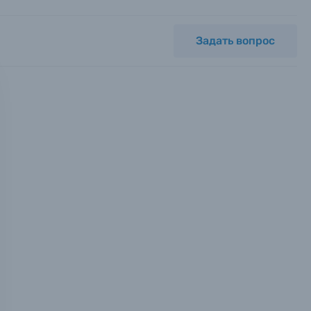
Задать вопрос
мся с
ных.