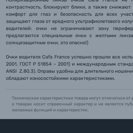
контрастность, блокируют блики, а также снижают
Прик
Прик
Прик
комфорт для глаз и безопасность для всех учас
Фотоальбомы
защищают глаза от вредного ультрафиолетового излу
Нажи
Нажи
Нажи
водителей: очки не ограничивают зону перифе
Книги о фотографии, альбомы известных фот
предлагаются специальные очки с желтыми линз
солнцезащитные очки, это опасно!)
Солнцезащитные очки
Очки водителя Cafa France успешно прошли все исп
2001, ГОСТ Р 51854 – 2001) и международным станд
Б/У фототехника (Комиссионные товары)
ANSI Z.80.3). Оправы удобны для длительного ношен
обладают износостойкими характеристиками.
Уценённые товары
Технические характеристики товара могут отличаться от 
о товарах носит справочный характер и не является пуб
желаемых функций и характеристик.