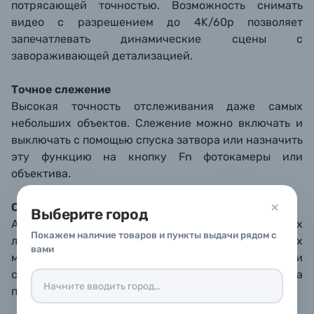
потрясающей точностью. Возможность снимать
видео с разрешением до 4K/60p позволяет
запечатлевать динамические сцены с
завораживающей детализацией.
Точное слежение
Высокая точность отслеживания даже самых
небольших объектов. Слежение можно включать и
выключать с помощью спуска затвора или назначить
эту функцию на кнопку Fn фотокамеры или
объектива.
Съемка людей и животных
Выберите город
АФ с обнаружением глаз фокусируется на глазах
Покажем наличие товаров и пункты выдачи рядом с
людей. Благодаря АФ с обнаружением животных
вами
можно делать эффектные фотографии кошек и
собак. Надежная фокусировка на глазах объекта
при съемке фото и видео.